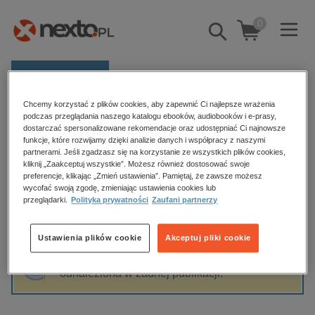
0
Pokaż/schowaj
wyszukiwarkę
E-prasa
Chcemy korzystać z plików cookies, aby zapewnić Ci najlepsze wrażenia
Kategorie
Strona główna
Anne Goscinny
podczas przeglądania naszego katalogu ebooków, audiobooków i e-prasy,
dostarczać spersonalizowane rekomendacje oraz udostępniać Ci najnowsze
Zobacz wszystkie E-prasa
funkcje, które rozwijamy dzięki analizie danych i współpracy z naszymi
partnerami. Jeśli zgadzasz się na korzystanie ze wszystkich plików cookies,
Anne Goscinny
kliknij „Zaakceptuj wszystkie”. Możesz również dostosować swoje
budownictwo, aranżacja wnętrz
preferencje, klikając „Zmień ustawienia”. Pamiętaj, że zawsze możesz
biznesowe, branżowe, gospodarka
wycofać swoją zgodę, zmieniając ustawienia cookies lub
przeglądarki.
Polityka prywatności
Zaufani partnerzy
darmowe wydania
Sortowanie
Filtrowanie
dzienniki
Ustawienia plików cookie
Akceptuj pliki cookie
edukacja
Fraza "
Anne Goscinny
" nie została
hobby, sport, rozrywka
odnaleziona w żadnej publikacji.
komputery, internet, technologie, informatyka