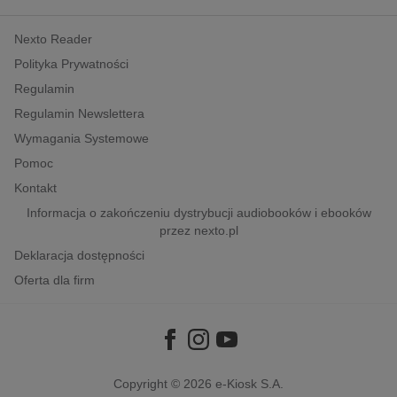
kobiece, lifestyle, kultura
Nexto Reader
polityka, społeczno-informacyjne
Polityka Prywatności
psychologiczne
Regulamin
inne
Regulamin Newslettera
popularno-naukowe
Wymagania Systemowe
historia
Pomoc
zdrowie
Kontakt
religie
Informacja o zakończeniu dystrybucji audiobooków i ebooków
przez nexto.pl
Deklaracja dostępności
Oferta dla firm
Copyright © 2026
e-Kiosk S.A.