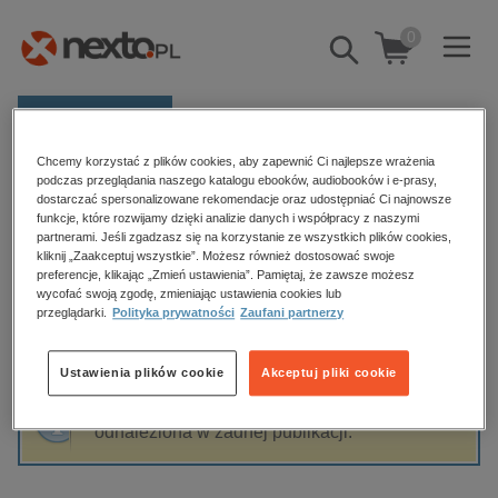
0
Pokaż/schowaj
wyszukiwarkę
E-prasa
Chcemy korzystać z plików cookies, aby zapewnić Ci najlepsze wrażenia
Kategorie
Strona główna
Anonim Przygodny
podczas przeglądania naszego katalogu ebooków, audiobooków i e-prasy,
dostarczać spersonalizowane rekomendacje oraz udostępniać Ci najnowsze
Zobacz wszystkie E-prasa
funkcje, które rozwijamy dzięki analizie danych i współpracy z naszymi
partnerami. Jeśli zgadzasz się na korzystanie ze wszystkich plików cookies,
Anonim Przygodny
kliknij „Zaakceptuj wszystkie”. Możesz również dostosować swoje
budownictwo, aranżacja wnętrz
preferencje, klikając „Zmień ustawienia”. Pamiętaj, że zawsze możesz
wycofać swoją zgodę, zmieniając ustawienia cookies lub
biznesowe, branżowe, gospodarka
przeglądarki.
Polityka prywatności
Zaufani partnerzy
darmowe wydania
Sortowanie
Filtrowanie
dzienniki
Ustawienia plików cookie
Akceptuj pliki cookie
edukacja
Fraza "
Anonim Przygodny
" nie została
hobby, sport, rozrywka
odnaleziona w żadnej publikacji.
komputery, internet, technologie, informatyka