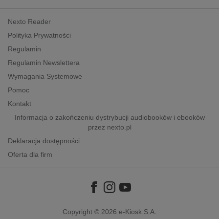
kobiece, lifestyle, kultura
Nexto Reader
polityka, społeczno-informacyjne
Polityka Prywatności
psychologiczne
Regulamin
inne
Regulamin Newslettera
popularno-naukowe
Wymagania Systemowe
historia
Pomoc
zdrowie
Kontakt
religie
Informacja o zakończeniu dystrybucji audiobooków i ebooków
przez nexto.pl
Deklaracja dostępności
Oferta dla firm
Copyright © 2026
e-Kiosk S.A.