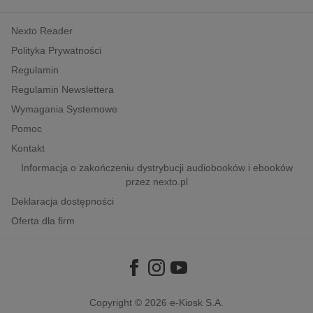
kobiece, lifestyle, kultura
Nexto Reader
polityka, społeczno-informacyjne
Polityka Prywatności
psychologiczne
Regulamin
inne
Regulamin Newslettera
popularno-naukowe
Wymagania Systemowe
historia
Pomoc
zdrowie
Kontakt
religie
Informacja o zakończeniu dystrybucji audiobooków i ebooków
przez nexto.pl
Deklaracja dostępności
Oferta dla firm
Copyright © 2026
e-Kiosk S.A.