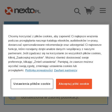
0
Pokaż/schowaj
wyszukiwarkę
E-prasa
Chcemy korzystać z plików cookies, aby zapewnić Ci najlepsze wrażenia
Kategorie
Strona główna
Anton Straszimirow
podczas przeglądania naszego katalogu ebooków, audiobooków i e-prasy,
dostarczać spersonalizowane rekomendacje oraz udostępniać Ci najnowsze
Zobacz wszystkie E-prasa
funkcje, które rozwijamy dzięki analizie danych i współpracy z naszymi
partnerami. Jeśli zgadzasz się na korzystanie ze wszystkich plików cookies,
Anton Straszimirow
kliknij „Zaakceptuj wszystkie”. Możesz również dostosować swoje
budownictwo, aranżacja wnętrz
preferencje, klikając „Zmień ustawienia”. Pamiętaj, że zawsze możesz
wycofać swoją zgodę, zmieniając ustawienia cookies lub
biznesowe, branżowe, gospodarka
przeglądarki.
Polityka prywatności
Zaufani partnerzy
darmowe wydania
Sortowanie
Filtrowanie
dzienniki
Ustawienia plików cookie
Akceptuj pliki cookie
edukacja
Fraza "
Anton Straszimirow
" nie została
hobby, sport, rozrywka
odnaleziona w żadnej publikacji.
komputery, internet, technologie, informatyka