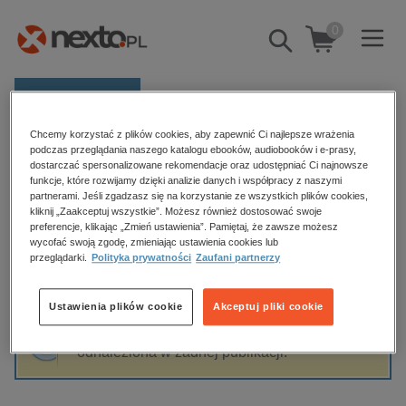
0
Pokaż/schowaj
wyszukiwarkę
E-prasa
Chcemy korzystać z plików cookies, aby zapewnić Ci najlepsze wrażenia
Kategorie
Strona główna
Artur Mamcarz
podczas przeglądania naszego katalogu ebooków, audiobooków i e-prasy,
dostarczać spersonalizowane rekomendacje oraz udostępniać Ci najnowsze
Zobacz wszystkie E-prasa
funkcje, które rozwijamy dzięki analizie danych i współpracy z naszymi
partnerami. Jeśli zgadzasz się na korzystanie ze wszystkich plików cookies,
Artur Mamcarz
kliknij „Zaakceptuj wszystkie”. Możesz również dostosować swoje
budownictwo, aranżacja wnętrz
preferencje, klikając „Zmień ustawienia”. Pamiętaj, że zawsze możesz
biznesowe, branżowe, gospodarka
wycofać swoją zgodę, zmieniając ustawienia cookies lub
przeglądarki.
Polityka prywatności
Zaufani partnerzy
darmowe wydania
Sortowanie
Filtrowanie
dzienniki
Ustawienia plików cookie
Akceptuj pliki cookie
edukacja
Fraza "
Artur Mamcarz
" nie została
hobby, sport, rozrywka
odnaleziona w żadnej publikacji.
komputery, internet, technologie, informatyka