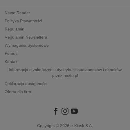
kobiece, lifestyle, kultura
Nexto Reader
polityka, społeczno-informacyjne
Polityka Prywatności
psychologiczne
Regulamin
inne
Regulamin Newslettera
popularno-naukowe
Wymagania Systemowe
historia
Pomoc
zdrowie
Kontakt
religie
Informacja o zakończeniu dystrybucji audiobooków i ebooków
przez nexto.pl
Deklaracja dostępności
Oferta dla firm
Copyright © 2026
e-Kiosk S.A.