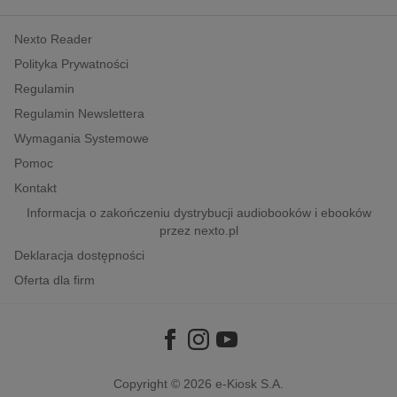
kobiece, lifestyle, kultura
Nexto Reader
polityka, społeczno-informacyjne
Polityka Prywatności
psychologiczne
Regulamin
inne
Regulamin Newslettera
popularno-naukowe
Wymagania Systemowe
historia
Pomoc
zdrowie
Kontakt
religie
Informacja o zakończeniu dystrybucji audiobooków i ebooków
przez nexto.pl
Deklaracja dostępności
Oferta dla firm
Copyright © 2026
e-Kiosk S.A.