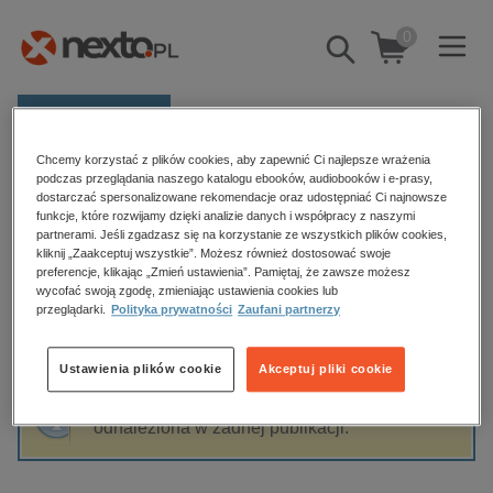
0
Pokaż/schowaj
wyszukiwarkę
E-prasa
Chcemy korzystać z plików cookies, aby zapewnić Ci najlepsze wrażenia
Kategorie
Strona główna
Artur Nowaczewski
podczas przeglądania naszego katalogu ebooków, audiobooków i e-prasy,
dostarczać spersonalizowane rekomendacje oraz udostępniać Ci najnowsze
Zobacz wszystkie E-prasa
funkcje, które rozwijamy dzięki analizie danych i współpracy z naszymi
partnerami. Jeśli zgadzasz się na korzystanie ze wszystkich plików cookies,
Artur Nowaczewski
kliknij „Zaakceptuj wszystkie”. Możesz również dostosować swoje
budownictwo, aranżacja wnętrz
preferencje, klikając „Zmień ustawienia”. Pamiętaj, że zawsze możesz
wycofać swoją zgodę, zmieniając ustawienia cookies lub
biznesowe, branżowe, gospodarka
przeglądarki.
Polityka prywatności
Zaufani partnerzy
darmowe wydania
Sortowanie
Filtrowanie
dzienniki
Ustawienia plików cookie
Akceptuj pliki cookie
edukacja
Fraza "
Artur Nowaczewski
" nie została
hobby, sport, rozrywka
odnaleziona w żadnej publikacji.
komputery, internet, technologie, informatyka