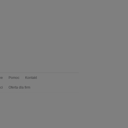
we
Pomoc
Kontakt
ci
Oferta dla firm