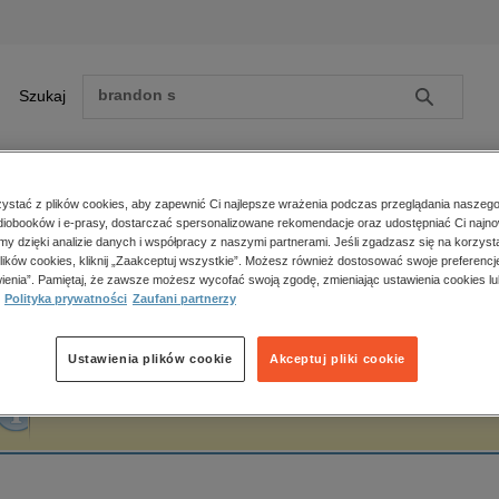
Szukaj
Szukaj
E-prasa
stać z plików cookies, aby zapewnić Ci najlepsze wrażenia podczas przeglądania naszego
iobooków i e-prasy, dostarczać spersonalizowane rekomendacje oraz udostępniać Ci najno
ona główna
Aurora Kane
amy dzięki analizie danych i współpracy z naszymi partnerami. Jeśli zgadzasz się na korzyst
lików cookies, kliknij „Zaakceptuj wszystkie”. Możesz również dostosować swoje preferencje
Zobacz wszystkie E-prasa
polityka, społeczno-informacyjne
ienia”. Pamiętaj, że zawsze możesz wycofać swoją zgodę, zmieniając ustawienia cookies lu
urora Kane
Polityka prywatności
Zaufani partnerzy
psychologiczne
inne
popularno-naukowe
Ustawienia plików cookie
Akceptuj pliki cookie
historia
Fraza "
Aurora Kane
" nie została odnaleziona w żadnej publikacji.
zdrowie
religie