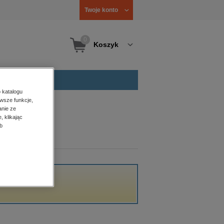
Twoje konto
0
Koszyk
 katalogu
wsze funkcje,
anie ze
, klikając
b