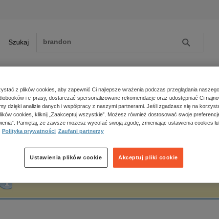
Szukaj
Szukaj
E-prasa
stać z plików cookies, aby zapewnić Ci najlepsze wrażenia podczas przeglądania naszego
iobooków i e-prasy, dostarczać spersonalizowane rekomendacje oraz udostępniać Ci najno
ona główna
Bartosz Dąbrowski
amy dzięki analizie danych i współpracy z naszymi partnerami. Jeśli zgadzasz się na korzyst
lików cookies, kliknij „Zaakceptuj wszystkie”. Możesz również dostosować swoje preferencje
Zobacz wszystkie E-prasa
polityka, społeczno-informacyjne
ienia”. Pamiętaj, że zawsze możesz wycofać swoją zgodę, zmieniając ustawienia cookies lu
artosz Dąbrowski
Polityka prywatności
Zaufani partnerzy
psychologiczne
inne
popularno-naukowe
Ustawienia plików cookie
Akceptuj pliki cookie
historia
Fraza "
Bartosz Dąbrowski
" nie została odnaleziona w żadnej publikacji.
zdrowie
religie