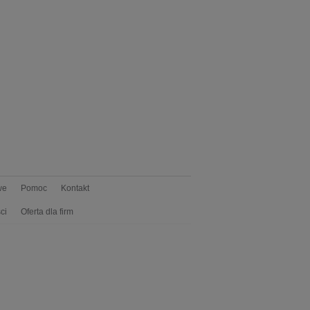
we
Pomoc
Kontakt
ci
Oferta dla firm