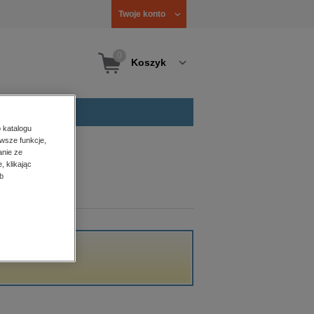
Twoje konto
0
Koszyk
 katalogu
wsze funkcje,
anie ze
, klikając
b