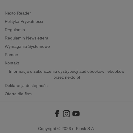
kobiece, lifestyle, kultura
Nexto Reader
polityka, społeczno-informacyjne
Polityka Prywatności
psychologiczne
Regulamin
inne
Regulamin Newslettera
popularno-naukowe
Wymagania Systemowe
historia
Pomoc
zdrowie
Kontakt
religie
Informacja o zakończeniu dystrybucji audiobooków i ebooków
przez nexto.pl
Deklaracja dostępności
Oferta dla firm
Copyright © 2026
e-Kiosk S.A.