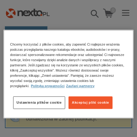
0
Pokaż/schowaj
wyszukiwarkę
E-prasa
Chcemy korzystać z plików cookies, aby zapewnić Ci najlepsze wrażenia
Kategorie
Strona główna
Bona Giovanni
podczas przeglądania naszego katalogu ebooków, audiobooków i e-prasy,
dostarczać spersonalizowane rekomendacje oraz udostępniać Ci najnowsze
Zobacz wszystkie E-prasa
funkcje, które rozwijamy dzięki analizie danych i współpracy z naszymi
partnerami. Jeśli zgadzasz się na korzystanie ze wszystkich plików cookies,
Bona Giovanni
kliknij „Zaakceptuj wszystkie”. Możesz również dostosować swoje
budownictwo, aranżacja wnętrz
preferencje, klikając „Zmień ustawienia”. Pamiętaj, że zawsze możesz
wycofać swoją zgodę, zmieniając ustawienia cookies lub
biznesowe, branżowe, gospodarka
przeglądarki.
Polityka prywatności
Zaufani partnerzy
darmowe wydania
Sortowanie
Filtrowanie
dzienniki
Ustawienia plików cookie
Akceptuj pliki cookie
edukacja
Fraza "
Bona Giovanni
" nie została
hobby, sport, rozrywka
odnaleziona w żadnej publikacji.
komputery, internet, technologie, informatyka