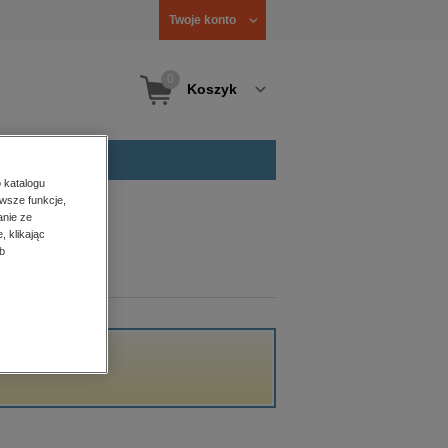
Twoje konto
0
Koszyk
 katalogu
wsze funkcje,
anie ze
, klikając
b