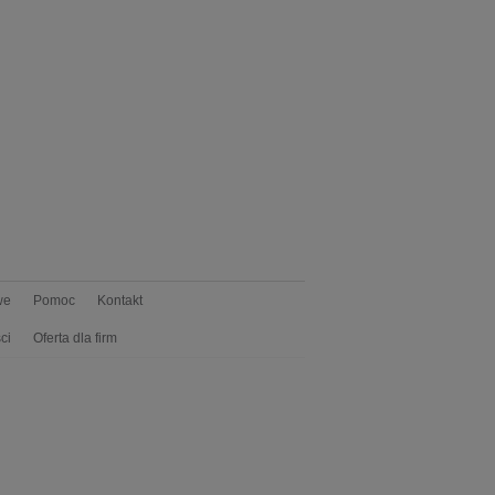
we
Pomoc
Kontakt
ci
Oferta dla firm