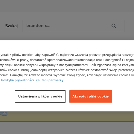
Szukaj
Szukaj
E-prasa
stać z plików cookies, aby zapewnić Ci najlepsze wrażenia podczas przeglądania naszego
iobooków i e-prasy, dostarczać spersonalizowane rekomendacje oraz udostępniać Ci najno
ona główna
Cat Schield
amy dzięki analizie danych i współpracy z naszymi partnerami. Jeśli zgadzasz się na korzyst
lików cookies, kliknij „Zaakceptuj wszystkie”. Możesz również dostosować swoje preferencje
Zobacz wszystkie E-prasa
polityka, społeczno-informacyjne
ienia”. Pamiętaj, że zawsze możesz wycofać swoją zgodę, zmieniając ustawienia cookies lu
at Schield
Polityka prywatności
Zaufani partnerzy
psychologiczne
inne
popularno-naukowe
Ustawienia plików cookie
Akceptuj pliki cookie
historia
Fraza "
Cat Schield
" nie została odnaleziona w żadnej publikacji.
zdrowie
religie