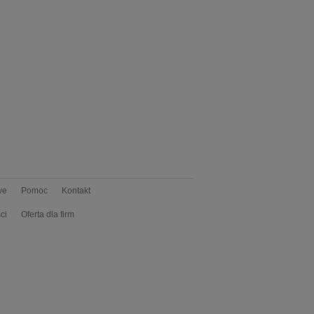
we
Pomoc
Kontakt
ci
Oferta dla firm