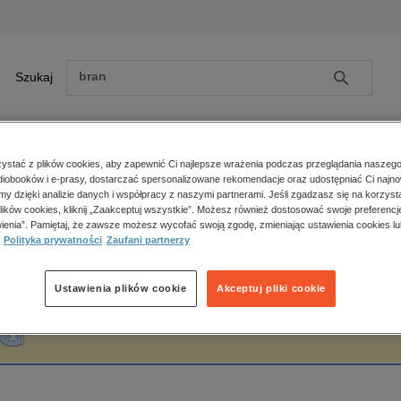
Szukaj
Szukaj
E-prasa
stać z plików cookies, aby zapewnić Ci najlepsze wrażenia podczas przeglądania naszego
iobooków i e-prasy, dostarczać spersonalizowane rekomendacje oraz udostępniać Ci najno
ona główna
Christopher Hadnagy
amy dzięki analizie danych i współpracy z naszymi partnerami. Jeśli zgadzasz się na korzyst
lików cookies, kliknij „Zaakceptuj wszystkie”. Możesz również dostosować swoje preferencje
Zobacz wszystkie E-prasa
polityka, społeczno-informacyjne
ienia”. Pamiętaj, że zawsze możesz wycofać swoją zgodę, zmieniając ustawienia cookies lu
hristopher Hadnagy
Polityka prywatności
Zaufani partnerzy
psychologiczne
inne
popularno-naukowe
Ustawienia plików cookie
Akceptuj pliki cookie
historia
Fraza "
Christopher Hadnagy
" nie została odnaleziona w żadnej publikacji.
zdrowie
religie