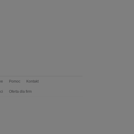
we
Pomoc
Kontakt
ci
Oferta dla firm