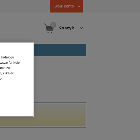
Twoje konto
0
Koszyk
 katalogu
wsze funkcje,
anie ze
, klikając
b