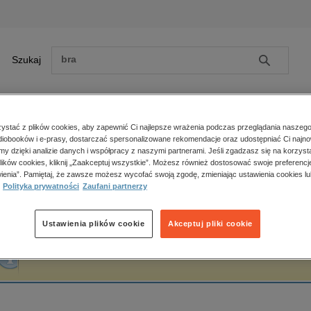
Szukaj
Szukaj
E-prasa
stać z plików cookies, aby zapewnić Ci najlepsze wrażenia podczas przeglądania naszego
iobooków i e-prasy, dostarczać spersonalizowane rekomendacje oraz udostępniać Ci najno
ona główna
Daniel E. Lach
amy dzięki analizie danych i współpracy z naszymi partnerami. Jeśli zgadzasz się na korzyst
lików cookies, kliknij „Zaakceptuj wszystkie”. Możesz również dostosować swoje preferencje
Zobacz wszystkie E-prasa
polityka, społeczno-informacyjne
ienia”. Pamiętaj, że zawsze możesz wycofać swoją zgodę, zmieniając ustawienia cookies lu
aniel E. Lach
Polityka prywatności
Zaufani partnerzy
psychologiczne
inne
popularno-naukowe
Ustawienia plików cookie
Akceptuj pliki cookie
historia
Fraza "
Daniel E. Lach
" nie została odnaleziona w żadnej publikacji.
zdrowie
religie