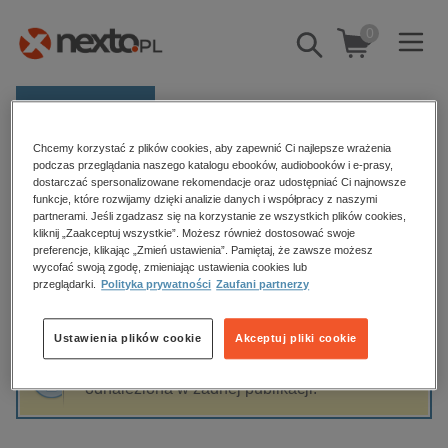
0
Pokaż/schowaj
wyszukiwarkę
E-prasa
Chcemy korzystać z plików cookies, aby zapewnić Ci najlepsze wrażenia
Kategorie
Strona główna
Dominik Hryszkiewicz
podczas przeglądania naszego katalogu ebooków, audiobooków i e-prasy,
dostarczać spersonalizowane rekomendacje oraz udostępniać Ci najnowsze
Zobacz wszystkie E-prasa
funkcje, które rozwijamy dzięki analizie danych i współpracy z naszymi
partnerami. Jeśli zgadzasz się na korzystanie ze wszystkich plików cookies,
Dominik Hryszkiewicz
kliknij „Zaakceptuj wszystkie”. Możesz również dostosować swoje
budownictwo, aranżacja wnętrz
preferencje, klikając „Zmień ustawienia”. Pamiętaj, że zawsze możesz
biznesowe, branżowe, gospodarka
wycofać swoją zgodę, zmieniając ustawienia cookies lub
przeglądarki.
Polityka prywatności
Zaufani partnerzy
darmowe wydania
Sortowanie
Filtrowanie
dzienniki
Ustawienia plików cookie
Akceptuj pliki cookie
edukacja
Fraza "
Dominik Hryszkiewicz
" nie została
hobby, sport, rozrywka
odnaleziona w żadnej publikacji.
komputery, internet, technologie, informatyka