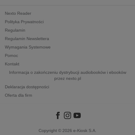
kobiece, lifestyle, kultura
Nexto Reader
polityka, społeczno-informacyjne
Polityka Prywatności
psychologiczne
Regulamin
inne
Regulamin Newslettera
popularno-naukowe
Wymagania Systemowe
historia
Pomoc
zdrowie
Kontakt
religie
Informacja o zakończeniu dystrybucji audiobooków i ebooków
przez nexto.pl
Deklaracja dostępności
Oferta dla firm
Copyright © 2026
e-Kiosk S.A.