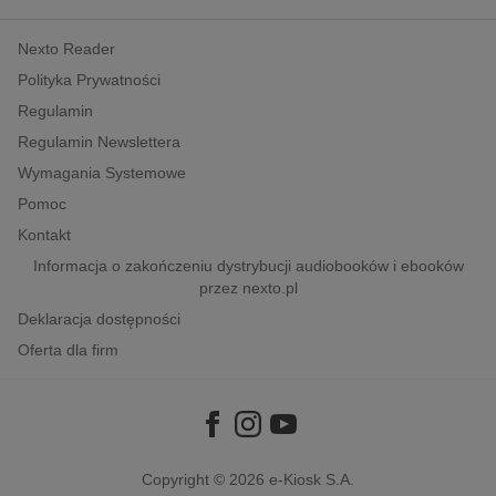
kobiece, lifestyle, kultura
Nexto Reader
polityka, społeczno-informacyjne
Polityka Prywatności
psychologiczne
Regulamin
inne
Regulamin Newslettera
popularno-naukowe
Wymagania Systemowe
historia
Pomoc
zdrowie
Kontakt
religie
Informacja o zakończeniu dystrybucji audiobooków i ebooków
przez nexto.pl
Deklaracja dostępności
Oferta dla firm
Copyright © 2026
e-Kiosk S.A.