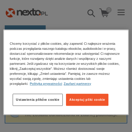
0
Pokaż/schowaj
wyszukiwarkę
E-prasa
Chcemy korzystać z plików cookies, aby zapewnić Ci najlepsze wrażenia
Kategorie
Strona główna
Dominika Tykwińska-Rutkowska
podczas przeglądania naszego katalogu ebooków, audiobooków i e-prasy,
dostarczać spersonalizowane rekomendacje oraz udostępniać Ci najnowsze
Zobacz wszystkie E-prasa
funkcje, które rozwijamy dzięki analizie danych i współpracy z naszymi
partnerami. Jeśli zgadzasz się na korzystanie ze wszystkich plików cookies,
Dominika Tykwińska-Rutkowska
kliknij „Zaakceptuj wszystkie”. Możesz również dostosować swoje
budownictwo, aranżacja wnętrz
preferencje, klikając „Zmień ustawienia”. Pamiętaj, że zawsze możesz
biznesowe, branżowe, gospodarka
wycofać swoją zgodę, zmieniając ustawienia cookies lub
przeglądarki.
Polityka prywatności
Zaufani partnerzy
darmowe wydania
Sortowanie
Filtrowanie
dzienniki
Ustawienia plików cookie
Akceptuj pliki cookie
edukacja
Fraza "
Dominika Tykwińska-Rutkowska
"
hobby, sport, rozrywka
nie została odnaleziona w żadnej publikacji.
komputery, internet, technologie, informatyka