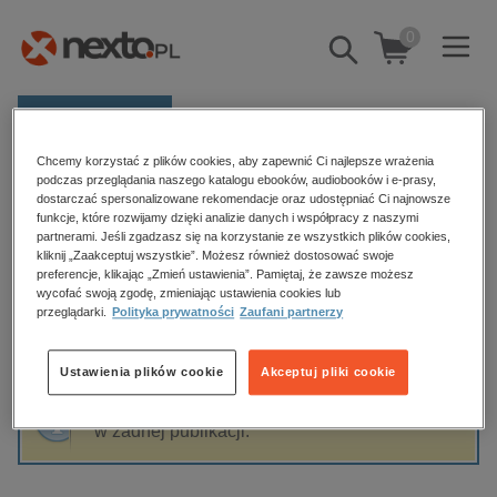
0
Pokaż/schowaj
wyszukiwarkę
E-prasa
Chcemy korzystać z plików cookies, aby zapewnić Ci najlepsze wrażenia
Kategorie
Strona główna
Edyta Całka
podczas przeglądania naszego katalogu ebooków, audiobooków i e-prasy,
dostarczać spersonalizowane rekomendacje oraz udostępniać Ci najnowsze
Zobacz wszystkie E-prasa
funkcje, które rozwijamy dzięki analizie danych i współpracy z naszymi
partnerami. Jeśli zgadzasz się na korzystanie ze wszystkich plików cookies,
Edyta Całka
kliknij „Zaakceptuj wszystkie”. Możesz również dostosować swoje
budownictwo, aranżacja wnętrz
preferencje, klikając „Zmień ustawienia”. Pamiętaj, że zawsze możesz
wycofać swoją zgodę, zmieniając ustawienia cookies lub
biznesowe, branżowe, gospodarka
przeglądarki.
Polityka prywatności
Zaufani partnerzy
darmowe wydania
Sortowanie
Filtrowanie
dzienniki
Ustawienia plików cookie
Akceptuj pliki cookie
edukacja
Fraza "
Edyta Całka
" nie została odnaleziona
hobby, sport, rozrywka
w żadnej publikacji.
komputery, internet, technologie, informatyka