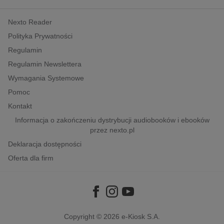
kobiece, lifestyle, kultura
Nexto Reader
polityka, społeczno-informacyjne
Polityka Prywatności
psychologiczne
Regulamin
inne
Regulamin Newslettera
popularno-naukowe
Wymagania Systemowe
historia
Pomoc
zdrowie
Kontakt
religie
Informacja o zakończeniu dystrybucji audiobooków i ebooków
przez nexto.pl
Deklaracja dostępności
Oferta dla firm
Copyright © 2026
e-Kiosk S.A.