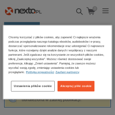
0
Pokaż/schowaj
wyszukiwarkę
E-prasa
Chcemy korzystać z plików cookies, aby zapewnić Ci najlepsze wrażenia
Kategorie
Strona główna
Elżbieta Isakiewicz
podczas przeglądania naszego katalogu ebooków, audiobooków i e-prasy,
dostarczać spersonalizowane rekomendacje oraz udostępniać Ci najnowsze
Zobacz wszystkie E-prasa
funkcje, które rozwijamy dzięki analizie danych i współpracy z naszymi
partnerami. Jeśli zgadzasz się na korzystanie ze wszystkich plików cookies,
Elżbieta Isakiewicz
kliknij „Zaakceptuj wszystkie”. Możesz również dostosować swoje
budownictwo, aranżacja wnętrz
preferencje, klikając „Zmień ustawienia”. Pamiętaj, że zawsze możesz
wycofać swoją zgodę, zmieniając ustawienia cookies lub
biznesowe, branżowe, gospodarka
przeglądarki.
Polityka prywatności
Zaufani partnerzy
darmowe wydania
Sortowanie
Filtrowanie
dzienniki
Ustawienia plików cookie
Akceptuj pliki cookie
edukacja
Fraza "
Elżbieta Isakiewicz
" nie została
hobby, sport, rozrywka
odnaleziona w żadnej publikacji.
komputery, internet, technologie, informatyka