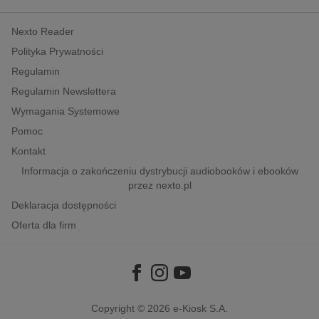
kobiece, lifestyle, kultura
Nexto Reader
polityka, społeczno-informacyjne
Polityka Prywatności
psychologiczne
Regulamin
inne
Regulamin Newslettera
popularno-naukowe
Wymagania Systemowe
historia
Pomoc
zdrowie
Kontakt
religie
Informacja o zakończeniu dystrybucji audiobooków i ebooków
przez nexto.pl
Deklaracja dostępności
Oferta dla firm
Copyright © 2026
e-Kiosk S.A.