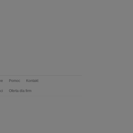
we
Pomoc
Kontakt
ci
Oferta dla firm