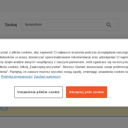
Szukaj
Szukaj
E-prasa
stać z plików cookies, aby zapewnić Ci najlepsze wrażenia podczas przeglądania naszego
iobooków i e-prasy, dostarczać spersonalizowane rekomendacje oraz udostępniać Ci najno
ona główna
Elżbieta Wysokińska
amy dzięki analizie danych i współpracy z naszymi partnerami. Jeśli zgadzasz się na korzyst
lików cookies, kliknij „Zaakceptuj wszystkie”. Możesz również dostosować swoje preferencje
Zobacz wszystkie E-prasa
polityka, społeczno-informacyjne
ienia”. Pamiętaj, że zawsze możesz wycofać swoją zgodę, zmieniając ustawienia cookies lu
lżbieta Wysokińska
Polityka prywatności
Zaufani partnerzy
psychologiczne
inne
popularno-naukowe
Ustawienia plików cookie
Akceptuj pliki cookie
historia
Fraza "
Elżbieta Wysokińska
" nie została odnaleziona w żadnej publikacji.
zdrowie
religie