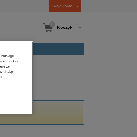
Twoje konto
0
Koszyk
 katalogu
wsze funkcje,
anie ze
, klikając
b