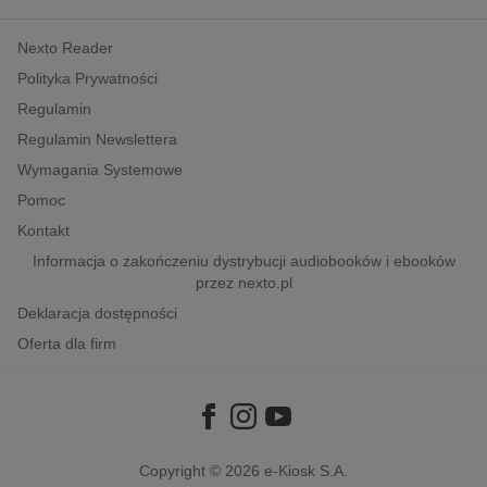
kobiece, lifestyle, kultura
Nexto Reader
polityka, społeczno-informacyjne
Polityka Prywatności
psychologiczne
Regulamin
inne
Regulamin Newslettera
popularno-naukowe
Wymagania Systemowe
historia
Pomoc
zdrowie
Kontakt
religie
Informacja o zakończeniu dystrybucji audiobooków i ebooków
przez nexto.pl
Deklaracja dostępności
Oferta dla firm
Copyright © 2026
e-Kiosk S.A.