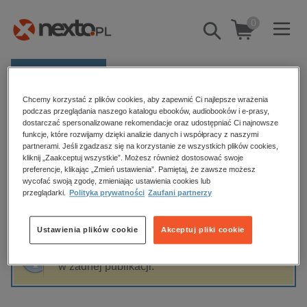
0
Pokaż/schowaj
wyszukiwarkę
E-prasa
Chcemy korzystać z plików cookies, aby zapewnić Ci najlepsze wrażenia
Kategorie
Strona główna
Elana Gomel
podczas przeglądania naszego katalogu ebooków, audiobooków i e-prasy,
dostarczać spersonalizowane rekomendacje oraz udostępniać Ci najnowsze
Zobacz wszystkie E-prasa
funkcje, które rozwijamy dzięki analizie danych i współpracy z naszymi
partnerami. Jeśli zgadzasz się na korzystanie ze wszystkich plików cookies,
Elana Gomel
kliknij „Zaakceptuj wszystkie”. Możesz również dostosować swoje
budownictwo, aranżacja wnętrz
preferencje, klikając „Zmień ustawienia”. Pamiętaj, że zawsze możesz
wycofać swoją zgodę, zmieniając ustawienia cookies lub
biznesowe, branżowe, gospodarka
przeglądarki.
Polityka prywatności
Zaufani partnerzy
darmowe wydania
Sortowanie
Filtrowanie
dzienniki
Ustawienia plików cookie
Akceptuj pliki cookie
edukacja
Fraza "
Elana Gomel
" nie została odnaleziona
hobby, sport, rozrywka
w żadnej publikacji.
komputery, internet, technologie, informatyka