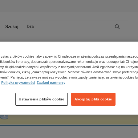
Szukaj
Szukaj
E-prasa
stać z plików cookies, aby zapewnić Ci najlepsze wrażenia podczas przeglądania naszego
iobooków i e-prasy, dostarczać spersonalizowane rekomendacje oraz udostępniać Ci najno
ona główna
Evžen Boček
amy dzięki analizie danych i współpracy z naszymi partnerami. Jeśli zgadzasz się na korzyst
lików cookies, kliknij „Zaakceptuj wszystkie”. Możesz również dostosować swoje preferencje
Zobacz wszystkie E-prasa
polityka, społeczno-informacyjne
ienia”. Pamiętaj, że zawsze możesz wycofać swoją zgodę, zmieniając ustawienia cookies lu
vžen Boček
Polityka prywatności
Zaufani partnerzy
psychologiczne
inne
popularno-naukowe
Ustawienia plików cookie
Akceptuj pliki cookie
historia
Fraza "
Evžen Boček
" nie została odnaleziona w żadnej publikacji.
zdrowie
religie