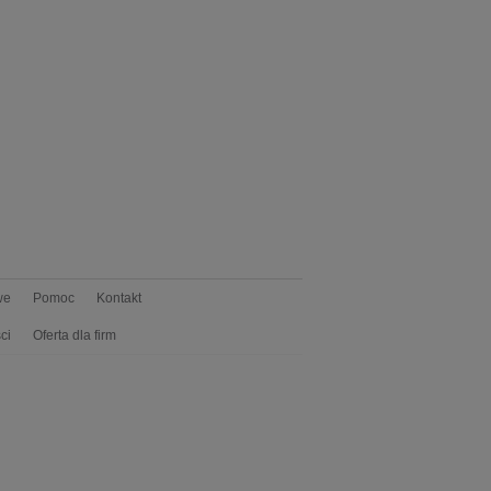
we
Pomoc
Kontakt
ci
Oferta dla firm