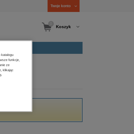
Twoje konto
0
Koszyk
 katalogu
wsze funkcje,
anie ze
, klikając
b