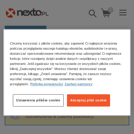
0
Pokaż/schowaj
wyszukiwarkę
E-prasa
Chcemy korzystać z plików cookies, aby zapewnić Ci najlepsze wrażenia
Kategorie
Strona główna
Ewa Chmielarczyk
podczas przeglądania naszego katalogu ebooków, audiobooków i e-prasy,
dostarczać spersonalizowane rekomendacje oraz udostępniać Ci najnowsze
Zobacz wszystkie E-prasa
funkcje, które rozwijamy dzięki analizie danych i współpracy z naszymi
partnerami. Jeśli zgadzasz się na korzystanie ze wszystkich plików cookies,
Ewa Chmielarczyk
kliknij „Zaakceptuj wszystkie”. Możesz również dostosować swoje
budownictwo, aranżacja wnętrz
preferencje, klikając „Zmień ustawienia”. Pamiętaj, że zawsze możesz
wycofać swoją zgodę, zmieniając ustawienia cookies lub
biznesowe, branżowe, gospodarka
przeglądarki.
Polityka prywatności
Zaufani partnerzy
darmowe wydania
Sortowanie
Filtrowanie
dzienniki
Ustawienia plików cookie
Akceptuj pliki cookie
edukacja
Fraza "
Ewa Chmielarczyk
" nie została
hobby, sport, rozrywka
odnaleziona w żadnej publikacji.
komputery, internet, technologie, informatyka