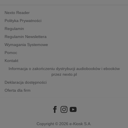
kobiece, lifestyle, kultura
Nexto Reader
polityka, społeczno-informacyjne
Polityka Prywatności
psychologiczne
Regulamin
inne
Regulamin Newslettera
popularno-naukowe
Wymagania Systemowe
historia
Pomoc
zdrowie
Kontakt
religie
Informacja o zakończeniu dystrybucji audiobooków i ebooków
przez nexto.pl
Deklaracja dostępności
Oferta dla firm
Copyright © 2026
e-Kiosk S.A.