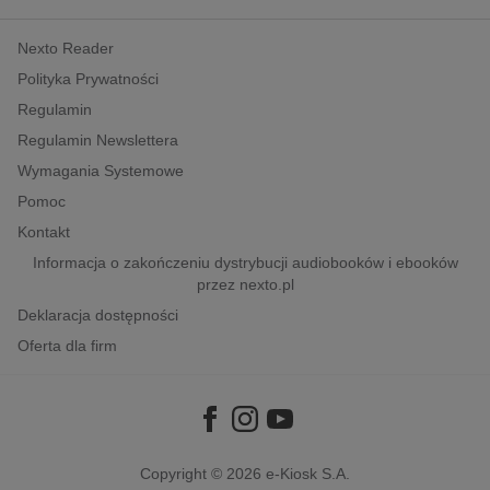
kobiece, lifestyle, kultura
Nexto Reader
polityka, społeczno-informacyjne
Polityka Prywatności
psychologiczne
Regulamin
inne
Regulamin Newslettera
popularno-naukowe
Wymagania Systemowe
historia
Pomoc
zdrowie
Kontakt
religie
Informacja o zakończeniu dystrybucji audiobooków i ebooków
przez nexto.pl
Deklaracja dostępności
Oferta dla firm
Copyright © 2026
e-Kiosk S.A.