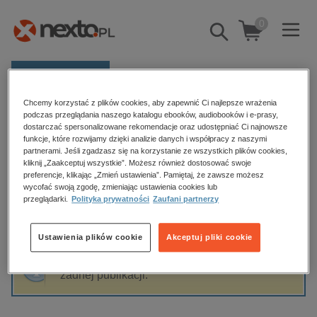
0
Pokaż/schowaj
wyszukiwarkę
E-prasa
Chcemy korzystać z plików cookies, aby zapewnić Ci najlepsze wrażenia
Kategorie
Strona główna
F. Craxi
podczas przeglądania naszego katalogu ebooków, audiobooków i e-prasy,
dostarczać spersonalizowane rekomendacje oraz udostępniać Ci najnowsze
Zobacz wszystkie E-prasa
funkcje, które rozwijamy dzięki analizie danych i współpracy z naszymi
partnerami. Jeśli zgadzasz się na korzystanie ze wszystkich plików cookies,
F. Craxi
kliknij „Zaakceptuj wszystkie”. Możesz również dostosować swoje
budownictwo, aranżacja wnętrz
preferencje, klikając „Zmień ustawienia”. Pamiętaj, że zawsze możesz
wycofać swoją zgodę, zmieniając ustawienia cookies lub
biznesowe, branżowe, gospodarka
przeglądarki.
Polityka prywatności
Zaufani partnerzy
darmowe wydania
Sortowanie
Filtrowanie
dzienniki
Ustawienia plików cookie
Akceptuj pliki cookie
edukacja
Fraza "
F. Craxi
" nie została odnaleziona w
hobby, sport, rozrywka
żadnej publikacji.
komputery, internet, technologie, informatyka