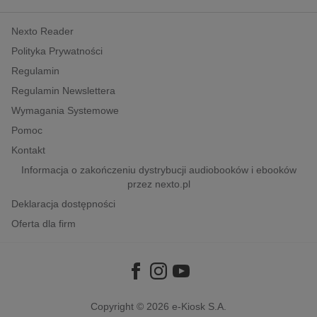
kobiece, lifestyle, kultura
Nexto Reader
polityka, społeczno-informacyjne
Polityka Prywatności
psychologiczne
Regulamin
inne
Regulamin Newslettera
popularno-naukowe
Wymagania Systemowe
historia
Pomoc
zdrowie
Kontakt
religie
Informacja o zakończeniu dystrybucji audiobooków i ebooków
przez nexto.pl
Deklaracja dostępności
Oferta dla firm
Copyright © 2026
e-Kiosk S.A.