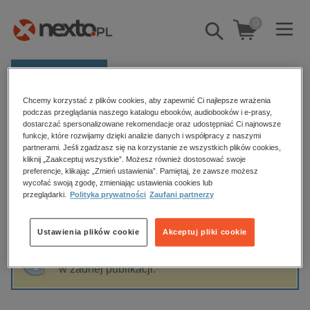
0
Pokaż/schowaj
wyszukiwarkę
E-prasa
Chcemy korzystać z plików cookies, aby zapewnić Ci najlepsze wrażenia
Kategorie
Strona główna
Filip Bryjka
podczas przeglądania naszego katalogu ebooków, audiobooków i e-prasy,
dostarczać spersonalizowane rekomendacje oraz udostępniać Ci najnowsze
Zobacz wszystkie E-prasa
funkcje, które rozwijamy dzięki analizie danych i współpracy z naszymi
partnerami. Jeśli zgadzasz się na korzystanie ze wszystkich plików cookies,
Filip Bryjka
kliknij „Zaakceptuj wszystkie”. Możesz również dostosować swoje
budownictwo, aranżacja wnętrz
preferencje, klikając „Zmień ustawienia”. Pamiętaj, że zawsze możesz
wycofać swoją zgodę, zmieniając ustawienia cookies lub
biznesowe, branżowe, gospodarka
przeglądarki.
Polityka prywatności
Zaufani partnerzy
darmowe wydania
Sortowanie
Filtrowanie
dzienniki
Ustawienia plików cookie
Akceptuj pliki cookie
edukacja
Fraza "
Filip Bryjka
" nie została odnaleziona
hobby, sport, rozrywka
w żadnej publikacji.
komputery, internet, technologie, informatyka