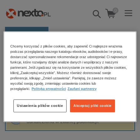
0
Pokaż/schowaj
wyszukiwarkę
E-prasa
Chcemy korzystać z plików cookies, aby zapewnić Ci najlepsze wrażenia
Kategorie
Strona główna
Fulton J. Sheen
podczas przeglądania naszego katalogu ebooków, audiobooków i e-prasy,
dostarczać spersonalizowane rekomendacje oraz udostępniać Ci najnowsze
Zobacz wszystkie E-prasa
funkcje, które rozwijamy dzięki analizie danych i współpracy z naszymi
partnerami. Jeśli zgadzasz się na korzystanie ze wszystkich plików cookies,
Fulton J. Sheen
kliknij „Zaakceptuj wszystkie”. Możesz również dostosować swoje
budownictwo, aranżacja wnętrz
preferencje, klikając „Zmień ustawienia”. Pamiętaj, że zawsze możesz
biznesowe, branżowe, gospodarka
wycofać swoją zgodę, zmieniając ustawienia cookies lub
przeglądarki.
Polityka prywatności
Zaufani partnerzy
darmowe wydania
Sortowanie
Filtrowanie
dzienniki
Ustawienia plików cookie
Akceptuj pliki cookie
edukacja
Fraza "
Fulton J. Sheen
" nie została
hobby, sport, rozrywka
odnaleziona w żadnej publikacji.
komputery, internet, technologie, informatyka