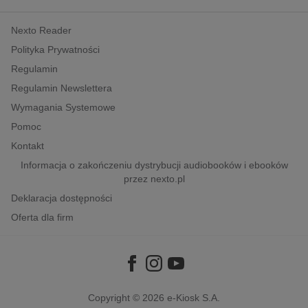
kobiece, lifestyle, kultura
Nexto Reader
polityka, społeczno-informacyjne
Polityka Prywatności
psychologiczne
Regulamin
inne
Regulamin Newslettera
popularno-naukowe
Wymagania Systemowe
historia
Pomoc
zdrowie
Kontakt
religie
Informacja o zakończeniu dystrybucji audiobooków i ebooków
przez nexto.pl
Deklaracja dostępności
Oferta dla firm
Copyright © 2026
e-Kiosk S.A.