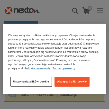
0
Pokaż/schowaj
wyszukiwarkę
E-prasa
Chcemy korzystać z plików cookies, aby zapewnić Ci najlepsze wrażenia
Kategorie
Strona główna
Fursa Yevgen Ivanovich
podczas przeglądania naszego katalogu ebooków, audiobooków i e-prasy,
dostarczać spersonalizowane rekomendacje oraz udostępniać Ci najnowsze
Zobacz wszystkie E-prasa
funkcje, które rozwijamy dzięki analizie danych i współpracy z naszymi
partnerami. Jeśli zgadzasz się na korzystanie ze wszystkich plików cookies,
Fursa Yevgen Ivanovich
kliknij „Zaakceptuj wszystkie”. Możesz również dostosować swoje
budownictwo, aranżacja wnętrz
preferencje, klikając „Zmień ustawienia”. Pamiętaj, że zawsze możesz
wycofać swoją zgodę, zmieniając ustawienia cookies lub
biznesowe, branżowe, gospodarka
przeglądarki.
Polityka prywatności
Zaufani partnerzy
darmowe wydania
Sortowanie
Filtrowanie
dzienniki
Ustawienia plików cookie
Akceptuj pliki cookie
edukacja
Fraza "
Fursa Yevgen Ivanovich
" nie została
hobby, sport, rozrywka
odnaleziona w żadnej publikacji.
komputery, internet, technologie, informatyka