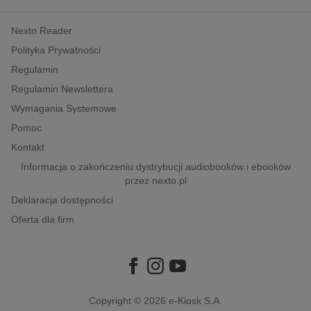
kobiece, lifestyle, kultura
Nexto Reader
polityka, społeczno-informacyjne
Polityka Prywatności
psychologiczne
Regulamin
inne
Regulamin Newslettera
popularno-naukowe
Wymagania Systemowe
historia
Pomoc
zdrowie
Kontakt
religie
Informacja o zakończeniu dystrybucji audiobooków i ebooków
przez nexto.pl
Deklaracja dostępności
Oferta dla firm
Copyright © 2026
e-Kiosk S.A.