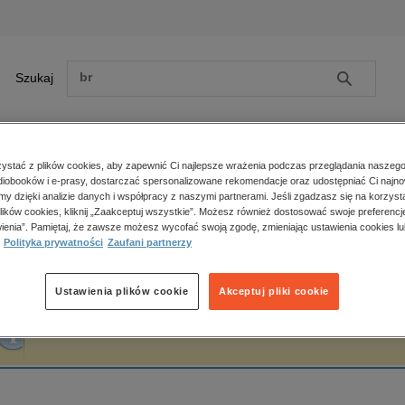
Szukaj
Szukaj
E-prasa
stać z plików cookies, aby zapewnić Ci najlepsze wrażenia podczas przeglądania naszego
iobooków i e-prasy, dostarczać spersonalizowane rekomendacje oraz udostępniać Ci najno
ona główna
Goethe Johann Wolfgang
amy dzięki analizie danych i współpracy z naszymi partnerami. Jeśli zgadzasz się na korzyst
lików cookies, kliknij „Zaakceptuj wszystkie”. Możesz również dostosować swoje preferencje
Zobacz wszystkie E-prasa
polityka, społeczno-informacyjne
ienia”. Pamiętaj, że zawsze możesz wycofać swoją zgodę, zmieniając ustawienia cookies lu
oethe Johann Wolfgang
Polityka prywatności
Zaufani partnerzy
psychologiczne
inne
popularno-naukowe
Ustawienia plików cookie
Akceptuj pliki cookie
historia
Fraza "
Goethe Johann Wolfgang
" nie została odnaleziona w żadnej publikacji.
zdrowie
religie