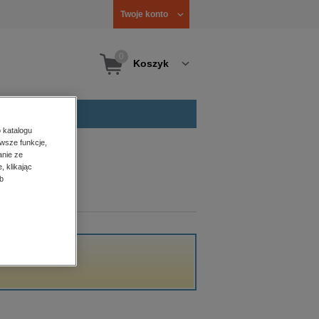
Twoje konto
0
Koszyk
 katalogu
wsze funkcje,
anie ze
, klikając
b