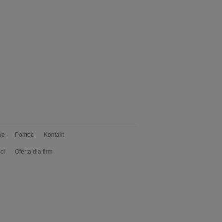
we
Pomoc
Kontakt
ci
Oferta dla firm