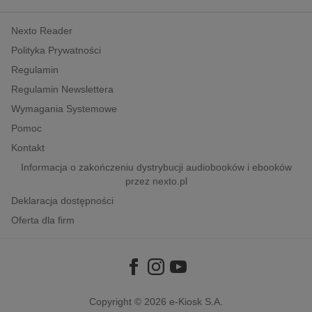
kobiece, lifestyle, kultura
Nexto Reader
polityka, społeczno-informacyjne
Polityka Prywatności
psychologiczne
Regulamin
inne
Regulamin Newslettera
popularno-naukowe
Wymagania Systemowe
historia
Pomoc
zdrowie
Kontakt
religie
Informacja o zakończeniu dystrybucji audiobooków i ebooków
przez nexto.pl
Deklaracja dostępności
Oferta dla firm
Copyright © 2026
e-Kiosk S.A.