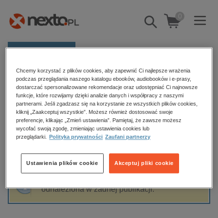
0
Pokaż/schowaj
wyszukiwarkę
E-prasa
Chcemy korzystać z plików cookies, aby zapewnić Ci najlepsze wrażenia
Kategorie
Strona główna
Grażyna Bystydzieńska
podczas przeglądania naszego katalogu ebooków, audiobooków i e-prasy,
dostarczać spersonalizowane rekomendacje oraz udostępniać Ci najnowsze
Zobacz wszystkie E-prasa
funkcje, które rozwijamy dzięki analizie danych i współpracy z naszymi
partnerami. Jeśli zgadzasz się na korzystanie ze wszystkich plików cookies,
Grażyna Bystydzieńska
kliknij „Zaakceptuj wszystkie”. Możesz również dostosować swoje
budownictwo, aranżacja wnętrz
preferencje, klikając „Zmień ustawienia”. Pamiętaj, że zawsze możesz
wycofać swoją zgodę, zmieniając ustawienia cookies lub
biznesowe, branżowe, gospodarka
przeglądarki.
Polityka prywatności
Zaufani partnerzy
darmowe wydania
Sortowanie
Filtrowanie
dzienniki
Ustawienia plików cookie
Akceptuj pliki cookie
edukacja
Fraza "
Grażyna Bystydzieńska
" nie została
hobby, sport, rozrywka
odnaleziona w żadnej publikacji.
komputery, internet, technologie, informatyka