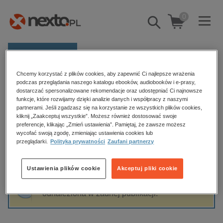
0
Pokaż/schowaj
wyszukiwarkę
E-prasa
Chcemy korzystać z plików cookies, aby zapewnić Ci najlepsze wrażenia
Kategorie
Strona główna
Grzegorz Liszewski
podczas przeglądania naszego katalogu ebooków, audiobooków i e-prasy,
dostarczać spersonalizowane rekomendacje oraz udostępniać Ci najnowsze
Zobacz wszystkie E-prasa
funkcje, które rozwijamy dzięki analizie danych i współpracy z naszymi
partnerami. Jeśli zgadzasz się na korzystanie ze wszystkich plików cookies,
Grzegorz Liszewski
kliknij „Zaakceptuj wszystkie”. Możesz również dostosować swoje
budownictwo, aranżacja wnętrz
preferencje, klikając „Zmień ustawienia”. Pamiętaj, że zawsze możesz
biznesowe, branżowe, gospodarka
wycofać swoją zgodę, zmieniając ustawienia cookies lub
przeglądarki.
Polityka prywatności
Zaufani partnerzy
darmowe wydania
Sortowanie
Filtrowanie
dzienniki
Ustawienia plików cookie
Akceptuj pliki cookie
edukacja
Fraza "
Grzegorz Liszewski
" nie została
hobby, sport, rozrywka
odnaleziona w żadnej publikacji.
komputery, internet, technologie, informatyka