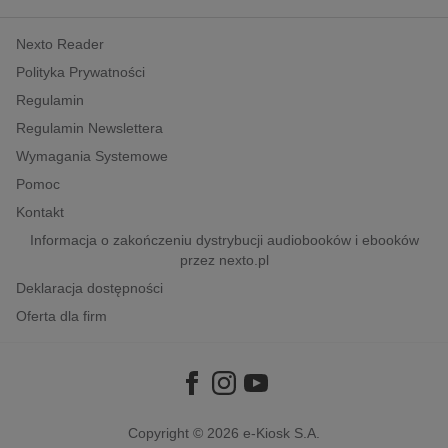
kobiece, lifestyle, kultura
Nexto Reader
polityka, społeczno-informacyjne
Polityka Prywatności
psychologiczne
Regulamin
inne
Regulamin Newslettera
popularno-naukowe
Wymagania Systemowe
historia
Pomoc
zdrowie
Kontakt
religie
Informacja o zakończeniu dystrybucji audiobooków i ebooków
przez nexto.pl
Deklaracja dostępności
Oferta dla firm
Copyright © 2026
e-Kiosk S.A.