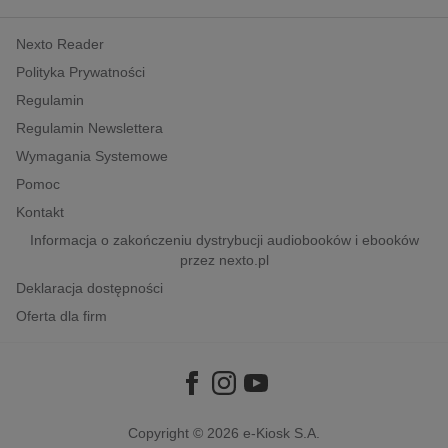
kobiece, lifestyle, kultura
Nexto Reader
polityka, społeczno-informacyjne
Polityka Prywatności
psychologiczne
Regulamin
inne
Regulamin Newslettera
popularno-naukowe
Wymagania Systemowe
historia
Pomoc
zdrowie
Kontakt
religie
Informacja o zakończeniu dystrybucji audiobooków i ebooków
przez nexto.pl
Deklaracja dostępności
Oferta dla firm
Copyright © 2026
e-Kiosk S.A.