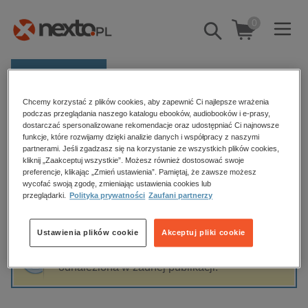
0
Pokaż/schowaj
wyszukiwarkę
E-prasa
Chcemy korzystać z plików cookies, aby zapewnić Ci najlepsze wrażenia
Kategorie
Strona główna
Irena A. Stanisławska
podczas przeglądania naszego katalogu ebooków, audiobooków i e-prasy,
dostarczać spersonalizowane rekomendacje oraz udostępniać Ci najnowsze
Zobacz wszystkie E-prasa
funkcje, które rozwijamy dzięki analizie danych i współpracy z naszymi
partnerami. Jeśli zgadzasz się na korzystanie ze wszystkich plików cookies,
Irena A. Stanisławska
kliknij „Zaakceptuj wszystkie”. Możesz również dostosować swoje
budownictwo, aranżacja wnętrz
preferencje, klikając „Zmień ustawienia”. Pamiętaj, że zawsze możesz
biznesowe, branżowe, gospodarka
wycofać swoją zgodę, zmieniając ustawienia cookies lub
przeglądarki.
Polityka prywatności
Zaufani partnerzy
darmowe wydania
Sortowanie
Filtrowanie
dzienniki
Ustawienia plików cookie
Akceptuj pliki cookie
edukacja
Fraza "
Irena A. Stanisławska
" nie została
hobby, sport, rozrywka
odnaleziona w żadnej publikacji.
komputery, internet, technologie, informatyka