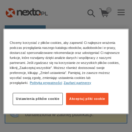
0
Pokaż/schowaj
wyszukiwarkę
E-prasa
Chcemy korzystać z plików cookies, aby zapewnić Ci najlepsze wrażenia
Kategorie
Strona główna
Irena Sielamowicz
podczas przeglądania naszego katalogu ebooków, audiobooków i e-prasy,
dostarczać spersonalizowane rekomendacje oraz udostępniać Ci najnowsze
Zobacz wszystkie E-prasa
funkcje, które rozwijamy dzięki analizie danych i współpracy z naszymi
partnerami. Jeśli zgadzasz się na korzystanie ze wszystkich plików cookies,
Irena Sielamowicz
kliknij „Zaakceptuj wszystkie”. Możesz również dostosować swoje
budownictwo, aranżacja wnętrz
preferencje, klikając „Zmień ustawienia”. Pamiętaj, że zawsze możesz
wycofać swoją zgodę, zmieniając ustawienia cookies lub
biznesowe, branżowe, gospodarka
przeglądarki.
Polityka prywatności
Zaufani partnerzy
darmowe wydania
Sortowanie
Filtrowanie
dzienniki
Ustawienia plików cookie
Akceptuj pliki cookie
edukacja
Fraza "
Irena Sielamowicz
" nie została
hobby, sport, rozrywka
odnaleziona w żadnej publikacji.
komputery, internet, technologie, informatyka