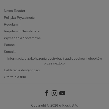
kobiece, lifestyle, kultura
Nexto Reader
polityka, społeczno-informacyjne
Polityka Prywatności
psychologiczne
Regulamin
inne
Regulamin Newslettera
popularno-naukowe
Wymagania Systemowe
historia
Pomoc
zdrowie
Kontakt
religie
Informacja o zakończeniu dystrybucji audiobooków i ebooków
przez nexto.pl
Deklaracja dostępności
Oferta dla firm
Copyright © 2026
e-Kiosk S.A.