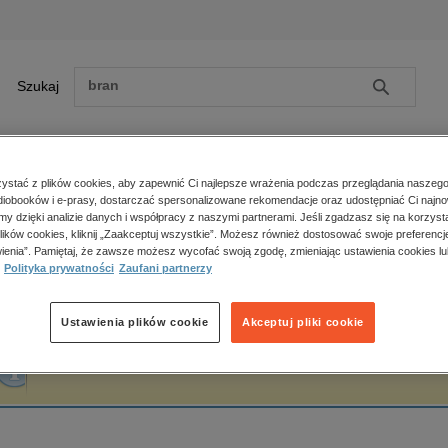
Szukaj
Szukaj
E-prasa
stać z plików cookies, aby zapewnić Ci najlepsze wrażenia podczas przeglądania naszego
iobooków i e-prasy, dostarczać spersonalizowane rekomendacje oraz udostępniać Ci najno
ona główna
Iwona Kaliszewska
amy dzięki analizie danych i współpracy z naszymi partnerami. Jeśli zgadzasz się na korzyst
lików cookies, kliknij „Zaakceptuj wszystkie”. Możesz również dostosować swoje preferencje
Zobacz wszystkie E-prasa
polityka, społeczno-informacyjne
ienia”. Pamiętaj, że zawsze możesz wycofać swoją zgodę, zmieniając ustawienia cookies lu
wona Kaliszewska
Polityka prywatności
Zaufani partnerzy
psychologiczne
inne
popularno-naukowe
Ustawienia plików cookie
Akceptuj pliki cookie
historia
Fraza "
Iwona Kaliszewska
" nie została odnaleziona w żadnej publikacji.
zdrowie
religie