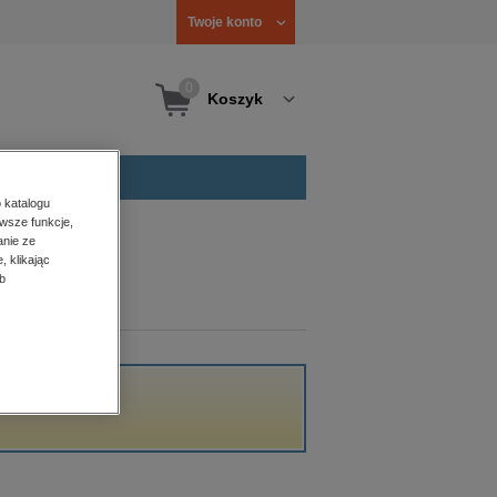
Twoje konto
0
Koszyk
 katalogu
wsze funkcje,
anie ze
, klikając
b