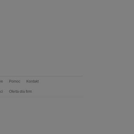
we
Pomoc
Kontakt
ci
Oferta dla firm