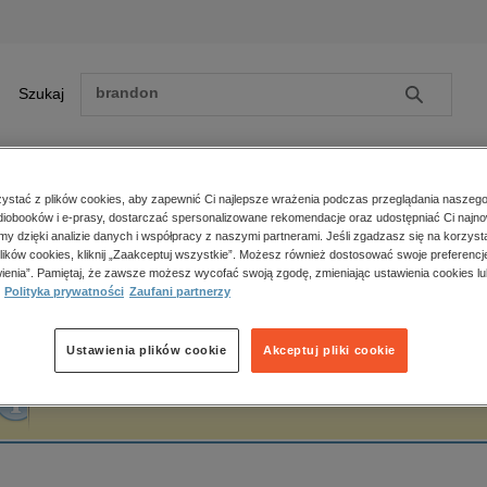
Szukaj
Szukaj
E-prasa
stać z plików cookies, aby zapewnić Ci najlepsze wrażenia podczas przeglądania naszego
iobooków i e-prasy, dostarczać spersonalizowane rekomendacje oraz udostępniać Ci najno
ona główna
Izrael Joszua Singer
amy dzięki analizie danych i współpracy z naszymi partnerami. Jeśli zgadzasz się na korzyst
lików cookies, kliknij „Zaakceptuj wszystkie”. Możesz również dostosować swoje preferencje
Zobacz wszystkie E-prasa
polityka, społeczno-informacyjne
ienia”. Pamiętaj, że zawsze możesz wycofać swoją zgodę, zmieniając ustawienia cookies lu
zrael Joszua Singer
Polityka prywatności
Zaufani partnerzy
psychologiczne
inne
popularno-naukowe
Ustawienia plików cookie
Akceptuj pliki cookie
historia
Fraza "
Izrael Joszua Singer
" nie została odnaleziona w żadnej publikacji.
zdrowie
religie