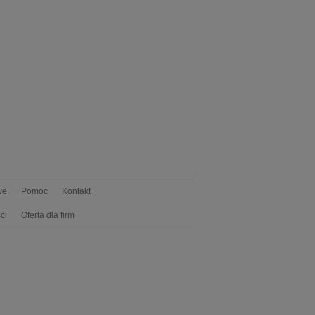
we
Pomoc
Kontakt
ci
Oferta dla firm