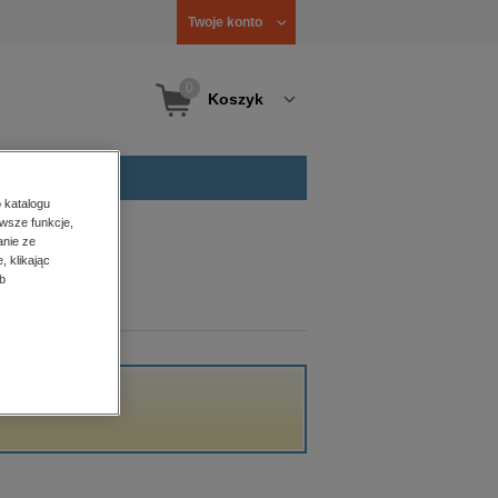
Twoje konto
0
Koszyk
 katalogu
wsze funkcje,
anie ze
, klikając
b