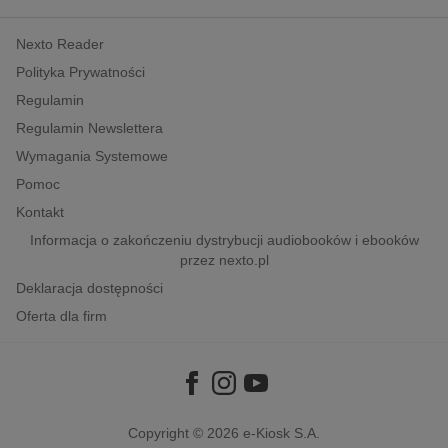
kobiece, lifestyle, kultura
Nexto Reader
polityka, społeczno-informacyjne
Polityka Prywatności
psychologiczne
Regulamin
inne
Regulamin Newslettera
popularno-naukowe
Wymagania Systemowe
historia
Pomoc
zdrowie
Kontakt
religie
Informacja o zakończeniu dystrybucji audiobooków i ebooków
przez nexto.pl
Deklaracja dostępności
Oferta dla firm
Copyright © 2026
e-Kiosk S.A.