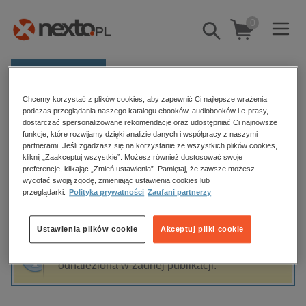
0
Pokaż/schowaj
wyszukiwarkę
E-prasa
Chcemy korzystać z plików cookies, aby zapewnić Ci najlepsze wrażenia
Kategorie
Strona główna
Jacek Dehnel
podczas przeglądania naszego katalogu ebooków, audiobooków i e-prasy,
dostarczać spersonalizowane rekomendacje oraz udostępniać Ci najnowsze
Zobacz wszystkie E-prasa
funkcje, które rozwijamy dzięki analizie danych i współpracy z naszymi
partnerami. Jeśli zgadzasz się na korzystanie ze wszystkich plików cookies,
Jacek Dehnel
kliknij „Zaakceptuj wszystkie”. Możesz również dostosować swoje
budownictwo, aranżacja wnętrz
preferencje, klikając „Zmień ustawienia”. Pamiętaj, że zawsze możesz
wycofać swoją zgodę, zmieniając ustawienia cookies lub
biznesowe, branżowe, gospodarka
przeglądarki.
Polityka prywatności
Zaufani partnerzy
darmowe wydania
Sortowanie
Filtrowanie
dzienniki
Ustawienia plików cookie
Akceptuj pliki cookie
edukacja
Fraza "
Jacek Dehnel
" nie została
hobby, sport, rozrywka
odnaleziona w żadnej publikacji.
komputery, internet, technologie, informatyka