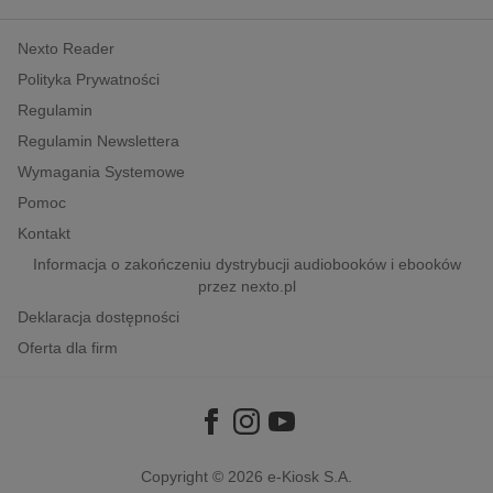
kobiece, lifestyle, kultura
Nexto Reader
polityka, społeczno-informacyjne
Polityka Prywatności
psychologiczne
Regulamin
inne
Regulamin Newslettera
popularno-naukowe
Wymagania Systemowe
historia
Pomoc
zdrowie
Kontakt
religie
Informacja o zakończeniu dystrybucji audiobooków i ebooków
przez nexto.pl
Deklaracja dostępności
Oferta dla firm
Copyright © 2026
e-Kiosk S.A.