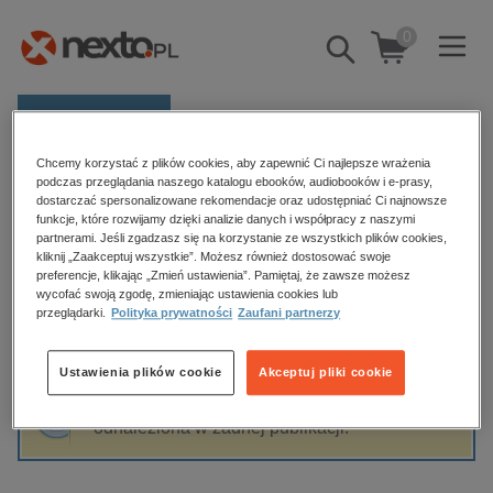
0
Pokaż/schowaj
wyszukiwarkę
E-prasa
Chcemy korzystać z plików cookies, aby zapewnić Ci najlepsze wrażenia
Kategorie
Strona główna
Jakub Pachecka
podczas przeglądania naszego katalogu ebooków, audiobooków i e-prasy,
dostarczać spersonalizowane rekomendacje oraz udostępniać Ci najnowsze
Zobacz wszystkie E-prasa
funkcje, które rozwijamy dzięki analizie danych i współpracy z naszymi
partnerami. Jeśli zgadzasz się na korzystanie ze wszystkich plików cookies,
Jakub Pachecka
kliknij „Zaakceptuj wszystkie”. Możesz również dostosować swoje
budownictwo, aranżacja wnętrz
preferencje, klikając „Zmień ustawienia”. Pamiętaj, że zawsze możesz
biznesowe, branżowe, gospodarka
wycofać swoją zgodę, zmieniając ustawienia cookies lub
przeglądarki.
Polityka prywatności
Zaufani partnerzy
darmowe wydania
Sortowanie
Filtrowanie
dzienniki
Ustawienia plików cookie
Akceptuj pliki cookie
edukacja
Fraza "
Jakub Pachecka
" nie została
hobby, sport, rozrywka
odnaleziona w żadnej publikacji.
komputery, internet, technologie, informatyka