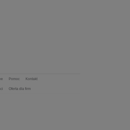
we
Pomoc
Kontakt
ci
Oferta dla firm