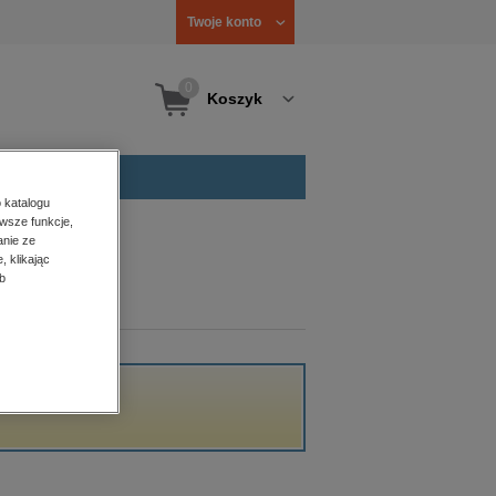
Twoje konto
0
Koszyk
 katalogu
wsze funkcje,
anie ze
, klikając
b