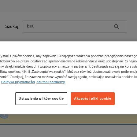
Szukaj
Szukaj
E-prasa
stać z plików cookies, aby zapewnić Ci najlepsze wrażenia podczas przeglądania naszego
iobooków i e-prasy, dostarczać spersonalizowane rekomendacje oraz udostępniać Ci najno
ona główna
Jakub Zamojski
amy dzięki analizie danych i współpracy z naszymi partnerami. Jeśli zgadzasz się na korzyst
lików cookies, kliknij „Zaakceptuj wszystkie”. Możesz również dostosować swoje preferencje
Zobacz wszystkie E-prasa
polityka, społeczno-informacyjne
ienia”. Pamiętaj, że zawsze możesz wycofać swoją zgodę, zmieniając ustawienia cookies lu
akub Zamojski
Polityka prywatności
Zaufani partnerzy
psychologiczne
inne
popularno-naukowe
Ustawienia plików cookie
Akceptuj pliki cookie
historia
Fraza "
Jakub Zamojski
" nie została odnaleziona w żadnej publikacji.
zdrowie
religie