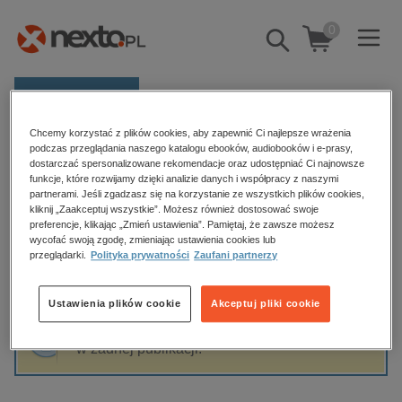
0
Pokaż/schowaj
wyszukiwarkę
E-prasa
Chcemy korzystać z plików cookies, aby zapewnić Ci najlepsze wrażenia
Kategorie
Strona główna
Jan Ząbczyk
podczas przeglądania naszego katalogu ebooków, audiobooków i e-prasy,
dostarczać spersonalizowane rekomendacje oraz udostępniać Ci najnowsze
Zobacz wszystkie E-prasa
funkcje, które rozwijamy dzięki analizie danych i współpracy z naszymi
partnerami. Jeśli zgadzasz się na korzystanie ze wszystkich plików cookies,
Jan Ząbczyk
kliknij „Zaakceptuj wszystkie”. Możesz również dostosować swoje
budownictwo, aranżacja wnętrz
preferencje, klikając „Zmień ustawienia”. Pamiętaj, że zawsze możesz
biznesowe, branżowe, gospodarka
wycofać swoją zgodę, zmieniając ustawienia cookies lub
przeglądarki.
Polityka prywatności
Zaufani partnerzy
darmowe wydania
Sortowanie
Filtrowanie
dzienniki
Ustawienia plików cookie
Akceptuj pliki cookie
edukacja
Fraza "
Jan Ząbczyk
" nie została odnaleziona
hobby, sport, rozrywka
w żadnej publikacji.
komputery, internet, technologie, informatyka