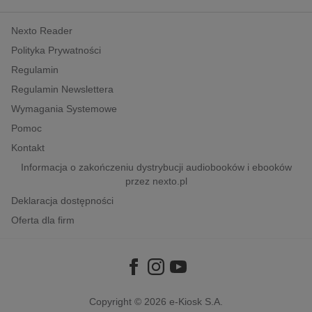
kobiece, lifestyle, kultura
Nexto Reader
polityka, społeczno-informacyjne
Polityka Prywatności
psychologiczne
Regulamin
inne
Regulamin Newslettera
popularno-naukowe
Wymagania Systemowe
historia
Pomoc
zdrowie
Kontakt
religie
Informacja o zakończeniu dystrybucji audiobooków i ebooków
przez nexto.pl
Deklaracja dostępności
Oferta dla firm
Copyright © 2026
e-Kiosk S.A.