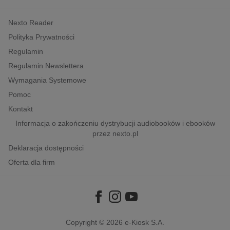
kobiece, lifestyle, kultura
Nexto Reader
polityka, społeczno-informacyjne
Polityka Prywatności
psychologiczne
Regulamin
inne
Regulamin Newslettera
popularno-naukowe
Wymagania Systemowe
historia
Pomoc
zdrowie
Kontakt
religie
Informacja o zakończeniu dystrybucji audiobooków i ebooków
przez nexto.pl
Deklaracja dostępności
Oferta dla firm
Copyright © 2026
e-Kiosk S.A.