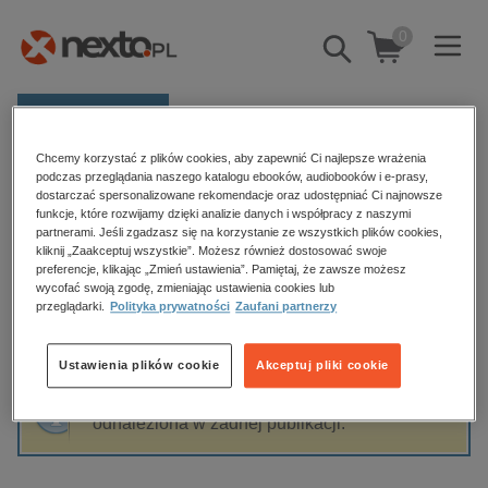
0
Pokaż/schowaj
wyszukiwarkę
E-prasa
Chcemy korzystać z plików cookies, aby zapewnić Ci najlepsze wrażenia
Kategorie
Strona główna
Jarosław Czerw
podczas przeglądania naszego katalogu ebooków, audiobooków i e-prasy,
dostarczać spersonalizowane rekomendacje oraz udostępniać Ci najnowsze
Zobacz wszystkie E-prasa
funkcje, które rozwijamy dzięki analizie danych i współpracy z naszymi
partnerami. Jeśli zgadzasz się na korzystanie ze wszystkich plików cookies,
Jarosław Czerw
kliknij „Zaakceptuj wszystkie”. Możesz również dostosować swoje
budownictwo, aranżacja wnętrz
preferencje, klikając „Zmień ustawienia”. Pamiętaj, że zawsze możesz
wycofać swoją zgodę, zmieniając ustawienia cookies lub
biznesowe, branżowe, gospodarka
przeglądarki.
Polityka prywatności
Zaufani partnerzy
darmowe wydania
Sortowanie
Filtrowanie
dzienniki
Ustawienia plików cookie
Akceptuj pliki cookie
edukacja
Fraza "
Jarosław Czerw
" nie została
hobby, sport, rozrywka
odnaleziona w żadnej publikacji.
komputery, internet, technologie, informatyka