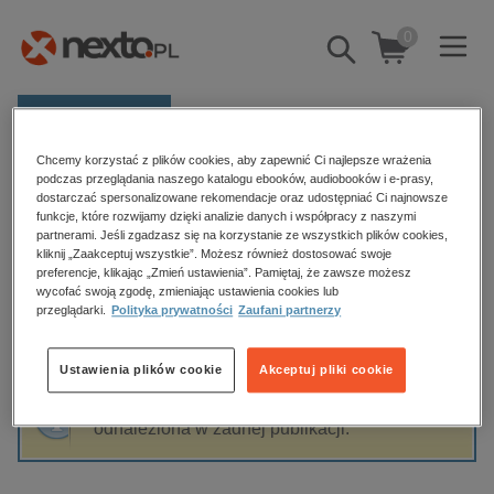
0
Pokaż/schowaj
wyszukiwarkę
E-prasa
Chcemy korzystać z plików cookies, aby zapewnić Ci najlepsze wrażenia
Kategorie
Strona główna
Jarosław F. Mika
podczas przeglądania naszego katalogu ebooków, audiobooków i e-prasy,
dostarczać spersonalizowane rekomendacje oraz udostępniać Ci najnowsze
Zobacz wszystkie E-prasa
funkcje, które rozwijamy dzięki analizie danych i współpracy z naszymi
partnerami. Jeśli zgadzasz się na korzystanie ze wszystkich plików cookies,
Jarosław F. Mika
kliknij „Zaakceptuj wszystkie”. Możesz również dostosować swoje
budownictwo, aranżacja wnętrz
preferencje, klikając „Zmień ustawienia”. Pamiętaj, że zawsze możesz
wycofać swoją zgodę, zmieniając ustawienia cookies lub
biznesowe, branżowe, gospodarka
przeglądarki.
Polityka prywatności
Zaufani partnerzy
darmowe wydania
Sortowanie
Filtrowanie
dzienniki
Ustawienia plików cookie
Akceptuj pliki cookie
edukacja
Fraza "
Jarosław F. Mika
" nie została
hobby, sport, rozrywka
odnaleziona w żadnej publikacji.
komputery, internet, technologie, informatyka