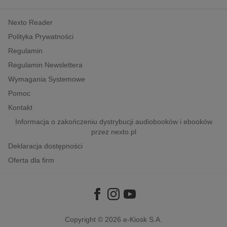
kobiece, lifestyle, kultura
Nexto Reader
polityka, społeczno-informacyjne
Polityka Prywatności
psychologiczne
Regulamin
inne
Regulamin Newslettera
popularno-naukowe
Wymagania Systemowe
historia
Pomoc
zdrowie
Kontakt
religie
Informacja o zakończeniu dystrybucji audiobooków i ebooków
przez nexto.pl
Deklaracja dostępności
Oferta dla firm
Copyright © 2026
e-Kiosk S.A.