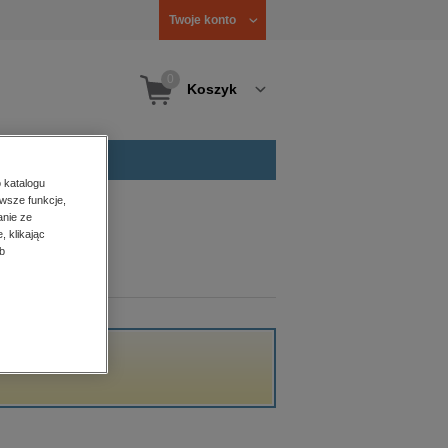
Twoje konto
0
Koszyk
 katalogu
wsze funkcje,
anie ze
, klikając
b