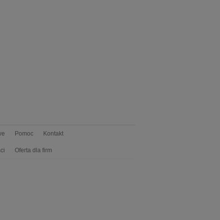
we
Pomoc
Kontakt
ci
Oferta dla firm