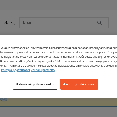
Szukaj
Szukaj
E-prasa
stać z plików cookies, aby zapewnić Ci najlepsze wrażenia podczas przeglądania naszego
iobooków i e-prasy, dostarczać spersonalizowane rekomendacje oraz udostępniać Ci najno
ona główna
Jarosław Iwaszkiewicz
amy dzięki analizie danych i współpracy z naszymi partnerami. Jeśli zgadzasz się na korzyst
lików cookies, kliknij „Zaakceptuj wszystkie”. Możesz również dostosować swoje preferencje
Zobacz wszystkie E-prasa
polityka, społeczno-informacyjne
ienia”. Pamiętaj, że zawsze możesz wycofać swoją zgodę, zmieniając ustawienia cookies lu
arosław Iwaszkiewicz
Polityka prywatności
Zaufani partnerzy
psychologiczne
inne
popularno-naukowe
Ustawienia plików cookie
Akceptuj pliki cookie
historia
Fraza "
Jarosław Iwaszkiewicz
" nie została odnaleziona w żadnej publikacji.
zdrowie
religie