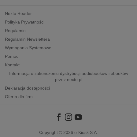
kobiece, lifestyle, kultura
Nexto Reader
polityka, społeczno-informacyjne
Polityka Prywatności
psychologiczne
Regulamin
inne
Regulamin Newslettera
popularno-naukowe
Wymagania Systemowe
historia
Pomoc
zdrowie
Kontakt
religie
Informacja o zakończeniu dystrybucji audiobooków i ebooków
przez nexto.pl
Deklaracja dostępności
Oferta dla firm
Copyright © 2026
e-Kiosk S.A.