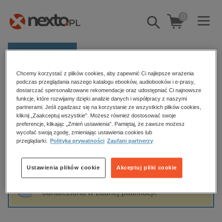
0
Pokaż/schowaj
wyszukiwarkę
E-prasa
Chcemy korzystać z plików cookies, aby zapewnić Ci najlepsze wrażenia
Kategorie
Strona główna
Jarosław Moszczyński
podczas przeglądania naszego katalogu ebooków, audiobooków i e-prasy,
dostarczać spersonalizowane rekomendacje oraz udostępniać Ci najnowsze
Zobacz wszystkie E-prasa
funkcje, które rozwijamy dzięki analizie danych i współpracy z naszymi
partnerami. Jeśli zgadzasz się na korzystanie ze wszystkich plików cookies,
Jarosław Moszczyński
kliknij „Zaakceptuj wszystkie”. Możesz również dostosować swoje
budownictwo, aranżacja wnętrz
preferencje, klikając „Zmień ustawienia”. Pamiętaj, że zawsze możesz
biznesowe, branżowe, gospodarka
wycofać swoją zgodę, zmieniając ustawienia cookies lub
przeglądarki.
Polityka prywatności
Zaufani partnerzy
darmowe wydania
Sortowanie
Filtrowanie
dzienniki
Ustawienia plików cookie
Akceptuj pliki cookie
edukacja
Fraza "
Jarosław Moszczyński
" nie została
hobby, sport, rozrywka
odnaleziona w żadnej publikacji.
komputery, internet, technologie, informatyka