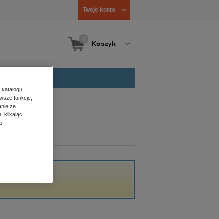
Twoje konto
0
Koszyk
 katalogu
wsze funkcje,
anie ze
, klikając
b