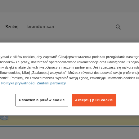
Szukaj
Szukaj
E-prasa
stać z plików cookies, aby zapewnić Ci najlepsze wrażenia podczas przeglądania naszego
iobooków i e-prasy, dostarczać spersonalizowane rekomendacje oraz udostępniać Ci najno
ona główna
Jean Fontaine La
amy dzięki analizie danych i współpracy z naszymi partnerami. Jeśli zgadzasz się na korzyst
lików cookies, kliknij „Zaakceptuj wszystkie”. Możesz również dostosować swoje preferencje
Zobacz wszystkie E-prasa
polityka, społeczno-informacyjne
ienia”. Pamiętaj, że zawsze możesz wycofać swoją zgodę, zmieniając ustawienia cookies lu
ean Fontaine La
Polityka prywatności
Zaufani partnerzy
psychologiczne
inne
popularno-naukowe
Ustawienia plików cookie
Akceptuj pliki cookie
historia
Fraza "
Jean Fontaine La
" nie została odnaleziona w żadnej publikacji.
zdrowie
religie