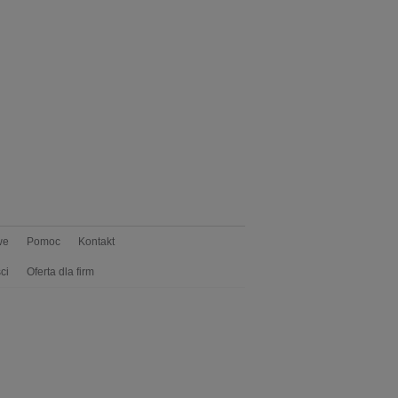
we
Pomoc
Kontakt
ci
Oferta dla firm