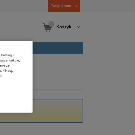
Twoje konto
0
Koszyk
 katalogu
wsze funkcje,
anie ze
, klikając
b