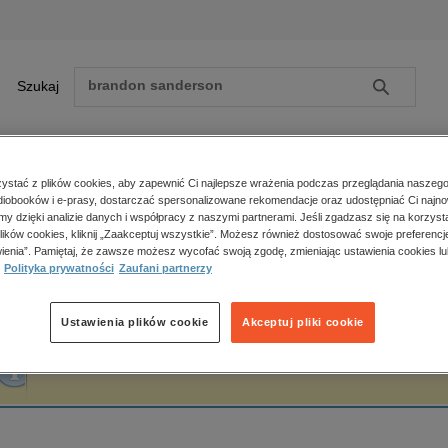
Szukaj
Szukaj
E-prasa
stać z plików cookies, aby zapewnić Ci najlepsze wrażenia podczas przeglądania naszego
iobooków i e-prasy, dostarczać spersonalizowane rekomendacje oraz udostępniać Ci najno
ona główna
Jeremy Clarkson
amy dzięki analizie danych i współpracy z naszymi partnerami. Jeśli zgadzasz się na korzyst
lików cookies, kliknij „Zaakceptuj wszystkie”. Możesz również dostosować swoje preferencje
Zobacz wszystkie E-prasa
polityka, społeczno-informacyjne
ienia”. Pamiętaj, że zawsze możesz wycofać swoją zgodę, zmieniając ustawienia cookies lu
eremy Clarkson
Polityka prywatności
Zaufani partnerzy
psychologiczne
inne
popularno-naukowe
Ustawienia plików cookie
Akceptuj pliki cookie
historia
Fraza "
Jeremy Clarkson
" nie została odnaleziona w żadnej publikacji.
zdrowie
religie