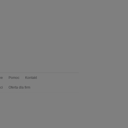
we
Pomoc
Kontakt
ci
Oferta dla firm