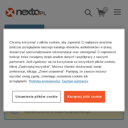
0
Pokaż/schowaj
wyszukiwarkę
E-prasa
Chcemy korzystać z plików cookies, aby zapewnić Ci najlepsze wrażenia
Kategorie
Strona główna
Jerzy Dembski
podczas przeglądania naszego katalogu ebooków, audiobooków i e-prasy,
dostarczać spersonalizowane rekomendacje oraz udostępniać Ci najnowsze
Zobacz wszystkie E-prasa
funkcje, które rozwijamy dzięki analizie danych i współpracy z naszymi
partnerami. Jeśli zgadzasz się na korzystanie ze wszystkich plików cookies,
Jerzy Dembski
kliknij „Zaakceptuj wszystkie”. Możesz również dostosować swoje
budownictwo, aranżacja wnętrz
preferencje, klikając „Zmień ustawienia”. Pamiętaj, że zawsze możesz
biznesowe, branżowe, gospodarka
wycofać swoją zgodę, zmieniając ustawienia cookies lub
przeglądarki.
Polityka prywatności
Zaufani partnerzy
darmowe wydania
Sortowanie
Filtrowanie
dzienniki
Ustawienia plików cookie
Akceptuj pliki cookie
edukacja
Fraza "
Jerzy Dembski
" nie została
hobby, sport, rozrywka
odnaleziona w żadnej publikacji.
komputery, internet, technologie, informatyka