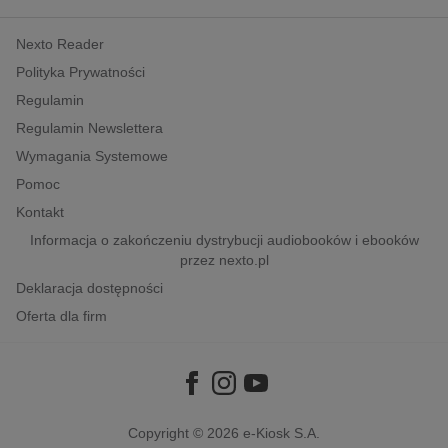
kobiece, lifestyle, kultura
Nexto Reader
polityka, społeczno-informacyjne
Polityka Prywatności
psychologiczne
Regulamin
inne
Regulamin Newslettera
popularno-naukowe
Wymagania Systemowe
historia
Pomoc
zdrowie
Kontakt
religie
Informacja o zakończeniu dystrybucji audiobooków i ebooków
przez nexto.pl
Deklaracja dostępności
Oferta dla firm
Copyright © 2026
e-Kiosk S.A.