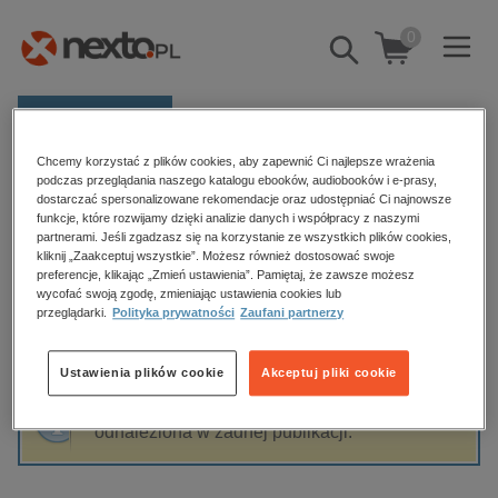
0
Pokaż/schowaj
wyszukiwarkę
E-prasa
Chcemy korzystać z plików cookies, aby zapewnić Ci najlepsze wrażenia
Kategorie
Strona główna
Jerzy Dydenko
podczas przeglądania naszego katalogu ebooków, audiobooków i e-prasy,
dostarczać spersonalizowane rekomendacje oraz udostępniać Ci najnowsze
Zobacz wszystkie E-prasa
funkcje, które rozwijamy dzięki analizie danych i współpracy z naszymi
partnerami. Jeśli zgadzasz się na korzystanie ze wszystkich plików cookies,
Jerzy Dydenko
kliknij „Zaakceptuj wszystkie”. Możesz również dostosować swoje
budownictwo, aranżacja wnętrz
preferencje, klikając „Zmień ustawienia”. Pamiętaj, że zawsze możesz
wycofać swoją zgodę, zmieniając ustawienia cookies lub
biznesowe, branżowe, gospodarka
przeglądarki.
Polityka prywatności
Zaufani partnerzy
darmowe wydania
Sortowanie
Filtrowanie
dzienniki
Ustawienia plików cookie
Akceptuj pliki cookie
edukacja
Fraza "
Jerzy Dydenko
" nie została
hobby, sport, rozrywka
odnaleziona w żadnej publikacji.
komputery, internet, technologie, informatyka