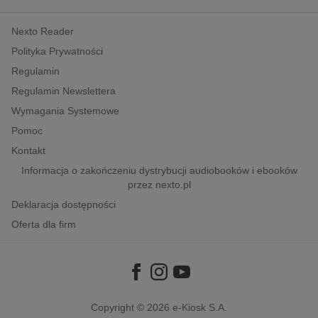
kobiece, lifestyle, kultura
Nexto Reader
polityka, społeczno-informacyjne
Polityka Prywatności
psychologiczne
Regulamin
inne
Regulamin Newslettera
popularno-naukowe
Wymagania Systemowe
historia
Pomoc
zdrowie
Kontakt
religie
Informacja o zakończeniu dystrybucji audiobooków i ebooków
przez nexto.pl
Deklaracja dostępności
Oferta dla firm
Copyright © 2026
e-Kiosk S.A.