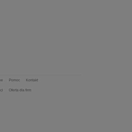
we
Pomoc
Kontakt
ci
Oferta dla firm