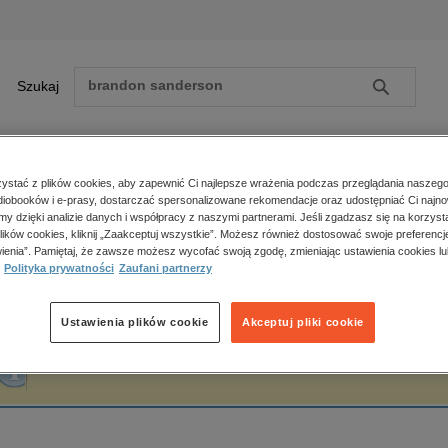
Szukaj
Szukaj
E-prasa
stać z plików cookies, aby zapewnić Ci najlepsze wrażenia podczas przeglądania naszego
iobooków i e-prasy, dostarczać spersonalizowane rekomendacje oraz udostępniać Ci najno
ona główna
Jerzy Ząbkowicz
amy dzięki analizie danych i współpracy z naszymi partnerami. Jeśli zgadzasz się na korzyst
lików cookies, kliknij „Zaakceptuj wszystkie”. Możesz również dostosować swoje preferencje
Zobacz wszystkie E-prasa
polityka, społeczno-informacyjne
ienia”. Pamiętaj, że zawsze możesz wycofać swoją zgodę, zmieniając ustawienia cookies lu
erzy Ząbkowicz
Polityka prywatności
Zaufani partnerzy
psychologiczne
inne
popularno-naukowe
Ustawienia plików cookie
Akceptuj pliki cookie
historia
Fraza "
Jerzy Ząbkowicz
" nie została odnaleziona w żadnej publikacji.
zdrowie
religie