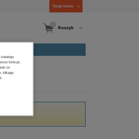
Twoje konto
0
Koszyk
 katalogu
wsze funkcje,
anie ze
, klikając
b