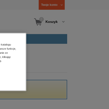
Twoje konto
0
Koszyk
 katalogu
wsze funkcje,
anie ze
, klikając
b