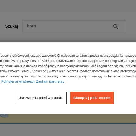
Szukaj
Szukaj
E-prasa
stać z plików cookies, aby zapewnić Ci najlepsze wrażenia podczas przeglądania naszego
iobooków i e-prasy, dostarczać spersonalizowane rekomendacje oraz udostępniać Ci najno
ona główna
John Milton
amy dzięki analizie danych i współpracy z naszymi partnerami. Jeśli zgadzasz się na korzyst
lików cookies, kliknij „Zaakceptuj wszystkie”. Możesz również dostosować swoje preferencje
Zobacz wszystkie E-prasa
polityka, społeczno-informacyjne
ienia”. Pamiętaj, że zawsze możesz wycofać swoją zgodę, zmieniając ustawienia cookies lu
ohn Milton
Polityka prywatności
Zaufani partnerzy
psychologiczne
inne
popularno-naukowe
Ustawienia plików cookie
Akceptuj pliki cookie
historia
Fraza "
John Milton
" nie została odnaleziona w żadnej publikacji.
zdrowie
religie