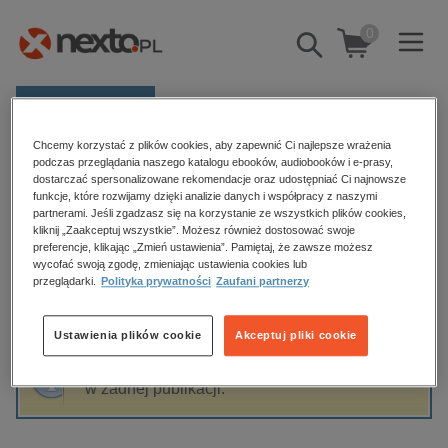
0
Pokaż/schowaj
wyszukiwarkę
E-prasa
Chcemy korzystać z plików cookies, aby zapewnić Ci najlepsze wrażenia
Kategorie
Strona główna
Josh Crute
podczas przeglądania naszego katalogu ebooków, audiobooków i e-prasy,
dostarczać spersonalizowane rekomendacje oraz udostępniać Ci najnowsze
Zobacz wszystkie E-prasa
funkcje, które rozwijamy dzięki analizie danych i współpracy z naszymi
partnerami. Jeśli zgadzasz się na korzystanie ze wszystkich plików cookies,
Josh Crute
kliknij „Zaakceptuj wszystkie”. Możesz również dostosować swoje
budownictwo, aranżacja wnętrz
preferencje, klikając „Zmień ustawienia”. Pamiętaj, że zawsze możesz
wycofać swoją zgodę, zmieniając ustawienia cookies lub
biznesowe, branżowe, gospodarka
przeglądarki.
Polityka prywatności
Zaufani partnerzy
darmowe wydania
Sortowanie
Filtrowanie
dzienniki
Ustawienia plików cookie
Akceptuj pliki cookie
edukacja
Fraza "
Josh Crute
" nie została odnaleziona
hobby, sport, rozrywka
w żadnej publikacji.
komputery, internet, technologie, informatyka