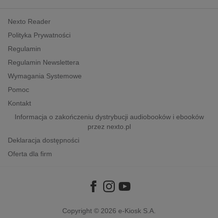
kobiece, lifestyle, kultura
Nexto Reader
polityka, społeczno-informacyjne
Polityka Prywatności
psychologiczne
Regulamin
inne
Regulamin Newslettera
popularno-naukowe
Wymagania Systemowe
historia
Pomoc
zdrowie
Kontakt
religie
Informacja o zakończeniu dystrybucji audiobooków i ebooków
przez nexto.pl
Deklaracja dostępności
Oferta dla firm
Copyright © 2026
e-Kiosk S.A.