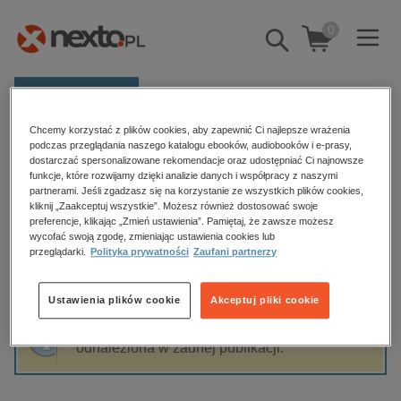
0
Pokaż/schowaj
wyszukiwarkę
E-prasa
Chcemy korzystać z plików cookies, aby zapewnić Ci najlepsze wrażenia
Kategorie
Strona główna
Julita Zawadzka
podczas przeglądania naszego katalogu ebooków, audiobooków i e-prasy,
dostarczać spersonalizowane rekomendacje oraz udostępniać Ci najnowsze
Zobacz wszystkie E-prasa
funkcje, które rozwijamy dzięki analizie danych i współpracy z naszymi
partnerami. Jeśli zgadzasz się na korzystanie ze wszystkich plików cookies,
Julita Zawadzka
kliknij „Zaakceptuj wszystkie”. Możesz również dostosować swoje
budownictwo, aranżacja wnętrz
preferencje, klikając „Zmień ustawienia”. Pamiętaj, że zawsze możesz
wycofać swoją zgodę, zmieniając ustawienia cookies lub
biznesowe, branżowe, gospodarka
przeglądarki.
Polityka prywatności
Zaufani partnerzy
darmowe wydania
Sortowanie
Filtrowanie
dzienniki
Ustawienia plików cookie
Akceptuj pliki cookie
edukacja
Fraza "
Julita Zawadzka
" nie została
hobby, sport, rozrywka
odnaleziona w żadnej publikacji.
komputery, internet, technologie, informatyka