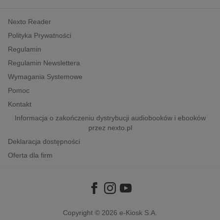
kobiece, lifestyle, kultura
Nexto Reader
polityka, społeczno-informacyjne
Polityka Prywatności
psychologiczne
Regulamin
inne
Regulamin Newslettera
popularno-naukowe
Wymagania Systemowe
historia
Pomoc
zdrowie
Kontakt
religie
Informacja o zakończeniu dystrybucji audiobooków i ebooków
przez nexto.pl
Deklaracja dostępności
Oferta dla firm
Copyright © 2026
e-Kiosk S.A.