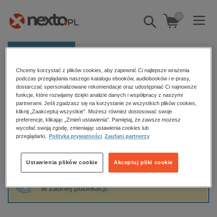
0
Pokaż/schowaj
wyszukiwarkę
E-prasa
Chcemy korzystać z plików cookies, aby zapewnić Ci najlepsze wrażenia
Kategorie
Strona główna
Kamil Olczak
podczas przeglądania naszego katalogu ebooków, audiobooków i e-prasy,
dostarczać spersonalizowane rekomendacje oraz udostępniać Ci najnowsze
Zobacz wszystkie E-prasa
funkcje, które rozwijamy dzięki analizie danych i współpracy z naszymi
partnerami. Jeśli zgadzasz się na korzystanie ze wszystkich plików cookies,
Kamil Olczak
kliknij „Zaakceptuj wszystkie”. Możesz również dostosować swoje
budownictwo, aranżacja wnętrz
preferencje, klikając „Zmień ustawienia”. Pamiętaj, że zawsze możesz
wycofać swoją zgodę, zmieniając ustawienia cookies lub
biznesowe, branżowe, gospodarka
przeglądarki.
Polityka prywatności
Zaufani partnerzy
darmowe wydania
Sortowanie
Filtrowanie
dzienniki
Ustawienia plików cookie
Akceptuj pliki cookie
edukacja
Fraza "
Kamil Olczak
" nie została odnaleziona
hobby, sport, rozrywka
w żadnej publikacji.
komputery, internet, technologie, informatyka