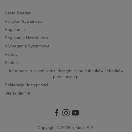
kobiece, lifestyle, kultura
Nexto Reader
polityka, społeczno-informacyjne
Polityka Prywatności
psychologiczne
Regulamin
inne
Regulamin Newslettera
popularno-naukowe
Wymagania Systemowe
historia
Pomoc
zdrowie
Kontakt
religie
Informacja o zakończeniu dystrybucji audiobooków i ebooków
przez nexto.pl
Deklaracja dostępności
Oferta dla firm
Copyright © 2026
e-Kiosk S.A.