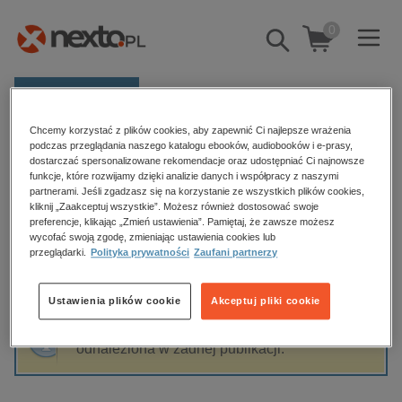
0
Pokaż/schowaj
wyszukiwarkę
E-prasa
Chcemy korzystać z plików cookies, aby zapewnić Ci najlepsze wrażenia
Kategorie
Strona główna
Kamila Denis
podczas przeglądania naszego katalogu ebooków, audiobooków i e-prasy,
dostarczać spersonalizowane rekomendacje oraz udostępniać Ci najnowsze
Zobacz wszystkie E-prasa
funkcje, które rozwijamy dzięki analizie danych i współpracy z naszymi
partnerami. Jeśli zgadzasz się na korzystanie ze wszystkich plików cookies,
Kamila Denis
kliknij „Zaakceptuj wszystkie”. Możesz również dostosować swoje
budownictwo, aranżacja wnętrz
preferencje, klikając „Zmień ustawienia”. Pamiętaj, że zawsze możesz
wycofać swoją zgodę, zmieniając ustawienia cookies lub
biznesowe, branżowe, gospodarka
przeglądarki.
Polityka prywatności
Zaufani partnerzy
darmowe wydania
Sortowanie
Filtrowanie
dzienniki
Ustawienia plików cookie
Akceptuj pliki cookie
edukacja
Fraza "
Kamila Denis
" nie została
hobby, sport, rozrywka
odnaleziona w żadnej publikacji.
komputery, internet, technologie, informatyka