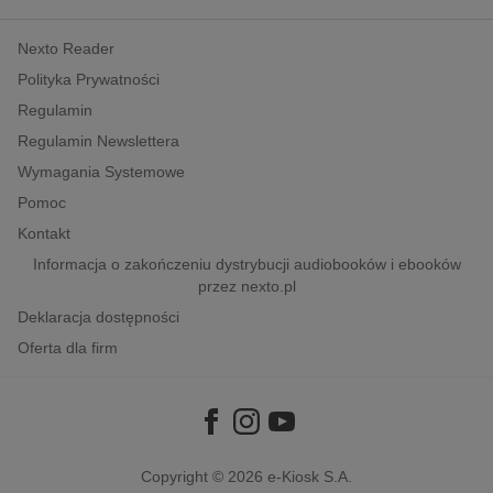
kobiece, lifestyle, kultura
Nexto Reader
polityka, społeczno-informacyjne
Polityka Prywatności
psychologiczne
Regulamin
inne
Regulamin Newslettera
popularno-naukowe
Wymagania Systemowe
historia
Pomoc
zdrowie
Kontakt
religie
Informacja o zakończeniu dystrybucji audiobooków i ebooków
przez nexto.pl
Deklaracja dostępności
Oferta dla firm
Copyright © 2026
e-Kiosk S.A.