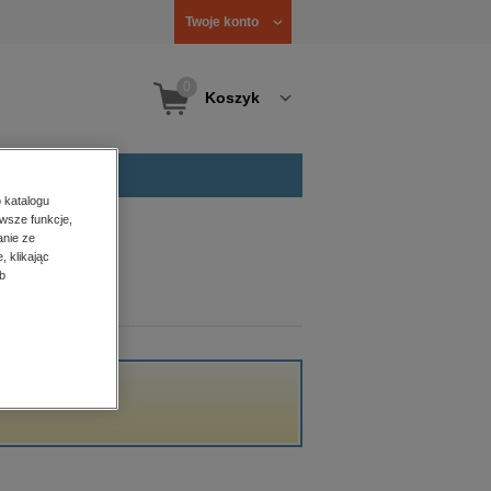
Twoje konto
0
Koszyk
 katalogu
wsze funkcje,
anie ze
, klikając
b