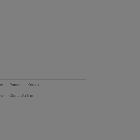
we
Pomoc
Kontakt
ci
Oferta dla firm