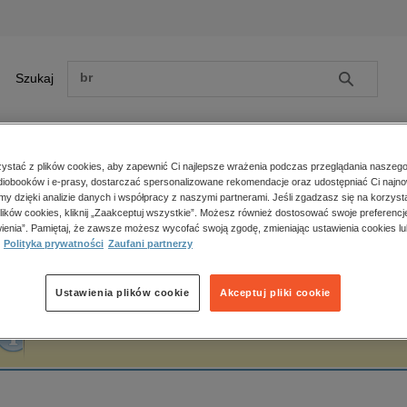
Szukaj
Szukaj
E-prasa
stać z plików cookies, aby zapewnić Ci najlepsze wrażenia podczas przeglądania naszego
iobooków i e-prasy, dostarczać spersonalizowane rekomendacje oraz udostępniać Ci najno
ona główna
Kamila Naumowicz
amy dzięki analizie danych i współpracy z naszymi partnerami. Jeśli zgadzasz się na korzyst
lików cookies, kliknij „Zaakceptuj wszystkie”. Możesz również dostosować swoje preferencje
Zobacz wszystkie E-prasa
polityka, społeczno-informacyjne
ienia”. Pamiętaj, że zawsze możesz wycofać swoją zgodę, zmieniając ustawienia cookies lu
amila Naumowicz
Polityka prywatności
Zaufani partnerzy
psychologiczne
inne
popularno-naukowe
Ustawienia plików cookie
Akceptuj pliki cookie
historia
Fraza "
Kamila Naumowicz
" nie została odnaleziona w żadnej publikacji.
zdrowie
religie