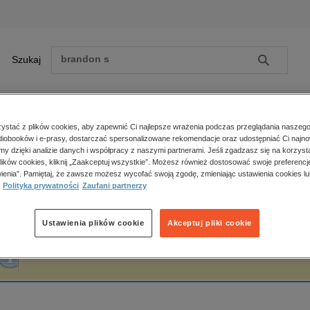
Szukaj
Szukaj
E-prasa
stać z plików cookies, aby zapewnić Ci najlepsze wrażenia podczas przeglądania naszego
iobooków i e-prasy, dostarczać spersonalizowane rekomendacje oraz udostępniać Ci najno
ona główna
Kamila Włodarek-Podgórska
amy dzięki analizie danych i współpracy z naszymi partnerami. Jeśli zgadzasz się na korzyst
lików cookies, kliknij „Zaakceptuj wszystkie”. Możesz również dostosować swoje preferencje
Zobacz wszystkie E-prasa
polityka, społeczno-informacyjne
ienia”. Pamiętaj, że zawsze możesz wycofać swoją zgodę, zmieniając ustawienia cookies lu
amila Włodarek-Podgórska
Polityka prywatności
Zaufani partnerzy
psychologiczne
inne
popularno-naukowe
Ustawienia plików cookie
Akceptuj pliki cookie
historia
Fraza "
Kamila Włodarek-Podgórska
" nie została odnaleziona w żadnej publikacji
zdrowie
religie