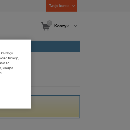
Twoje konto
0
Koszyk
 katalogu
wsze funkcje,
anie ze
, klikając
b
.