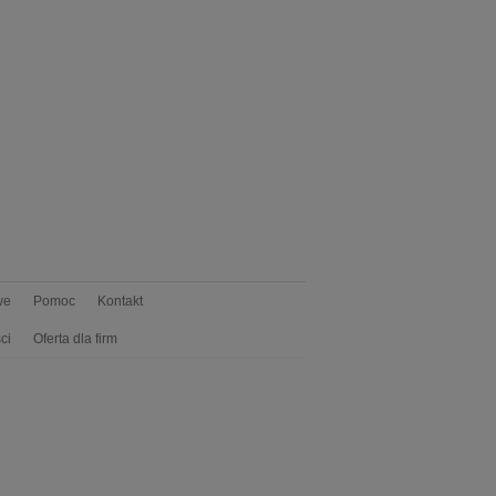
we
Pomoc
Kontakt
ci
Oferta dla firm